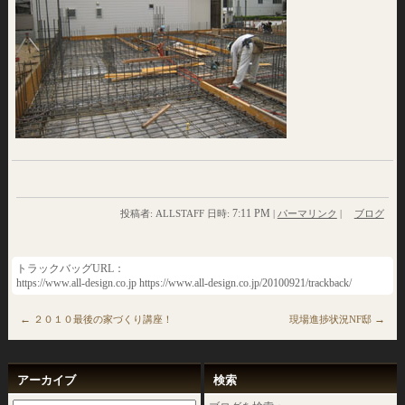
7:11 PM
投稿者: ALLSTAFF 日時:
|
パーマリンク
|
ブログ
トラックバッグURL：
https://www.all-design.co.jp https://www.all-design.co.jp/20100921/trackback/
←
→
２０１０最後の家づくり講座！
現場進捗状況NF邸
アーカイブ
検索