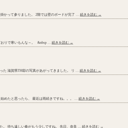
掛かって参りました。 2階では壁のボードが完了 …
続きを読む
→
りで寒いもんな～。 &nbsp …
続きを読む
→
た 滋賀県TH邸の写真があがってきました。 リ …
続きを読む
→
き始めたと思ったら、 最近は雨続きですね。。。 …
続きを読む
→
た。 待ち遠しい春がもう少しですね。 先日、奈良 …
続きを読む
→