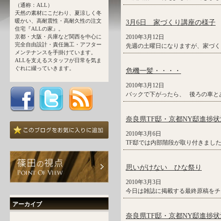
（通称：ALL）
天然の素材にこだわり、夏涼しく冬
暖かい、高耐震性・高耐久性の注文
3月6日 家づくり講座の様子
住宅『ALLの家』。
京都・大阪・兵庫など関西を中心に
2010年3月12日
完全自由設計・責任施工・アフター
先週の土曜日になりますが、家づく
メンテナンスを手掛けています。
ALLを支えるスタッフが日常を気ま
ぐれに綴っていきます。
危機一髪・・・・
2010年3月12日
バックで下がったら、 後ろの車と
奈良県TF邸・京都NY邸進捗状
2010年3月6日
TF邸では内部階段が取り付きまし
思いがけない ひな祭り
2010年3月3日
今日は雑誌に掲載する最終原稿をチ
アーカイブ
奈良県TF邸・京都NY邸進捗状