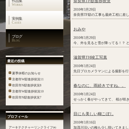
作品集
奈良県TF邸進捗状況
W
ORKS
2010年3月29日
奈良県TF邸の工事も最終工程に差し
実例集
C
ASES
おみや
ブログ
2010年3月29日
B
LOG
今、外を見ると雪が降ってる！？ どお
滋賀県TH竣工写真
最近の投稿
2010年3月24日
先日プロカメラマンによる撮影を行っ
夏季休暇のお知らせ
京都市W邸進捗状況11
吹田市N邸進捗状況8
春なのに、雨続きですね。。
京都市W邸進捗状況10
2010年3月24日
吹田市N邸進捗状況7
せっかく春がやってきて、 桜が咲
目にも美しい糊こぼし
プロフィール
2010年3月16日
アーキテクチャーリンクライフ㈱
加茂川沿いの梅も少し咲いてきまし