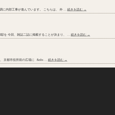
順調に内部工事が進んでいます。 こちらは、 外 …
続きを読む
→
H邸を 今回、雑誌二誌に掲載することが決まり、 …
続きを読む
→
 京都市役所前の広場に &nbs …
続きを読む
→