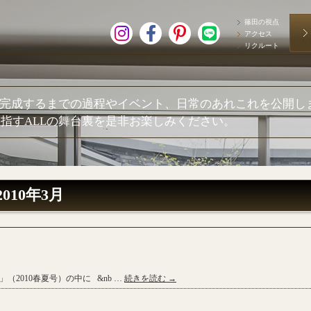
篠田の視点
アクセス
リクルート
が完成するまでの過程やイベント、日常のあれこれを公開し
指すALLの舞台裏を是非お楽しみください。
2010年3月
2010春夏号）の中に &nb …
続きを読む
→