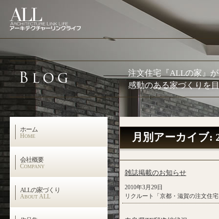
注文住宅『ALLの家』
感動のある家づくりを目
ホーム
月別アーカイブ:
H
OME
会社概要
C
OMPANY
雑誌掲載のお知らせ
2010年3月29日
ALLの家づくり
リクルート「京都・滋賀の注文住宅」（
A
ALL
BOUT