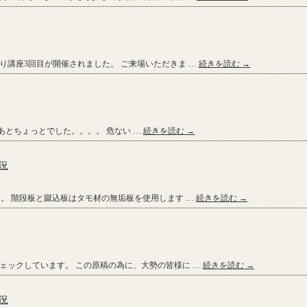
り講座3回目が開催されました。 ご来場いただきま …
続きを読む
→
あとちょっとでした。。。。 危ない …
続きを読む
→
況
た。 階段板と蹴込板はタモ材の無垢板を使用します …
続きを読む
→
ェックしています。 この原稿の為に、大勢の皆様に …
続きを読む
→
況