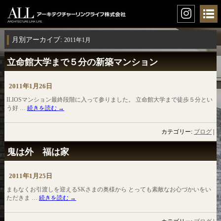
月別アーカイブ:
2011年1月
立命館大学まで５分の新築マンション
2011年1月26日
ILIOSマンション最終段階に入って参りました。 立命館大学まで徒歩５分とい
う好 …
続きを読む
→
カテゴリー:
ブログ
|
鬼は外 福は家
2011年1月25日
まもなくお引渡しを迎えるSKさまの奥様から とっても素敵なお心づかいをい
ただきま …
続きを読む
→