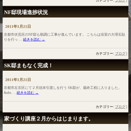
カテゴリー:
ブログ
|
NF邸現場進捗状況
2011年1月21日
京都市伏見区のNF邸も順調に工事が進んでいます。 こちらは浴室の大理石貼
りを行っ …
続きを読む
→
カテゴリー:
ブログ
|
SK邸まもなく完成！
2011年1月21日
京都市左京区にて２月頭末引渡しを行う SK邸が、最終工程に入りました。
&nbs …
続きを読む
→
カテゴリー:
ブログ
|
家づくり講座２月からはじまります。