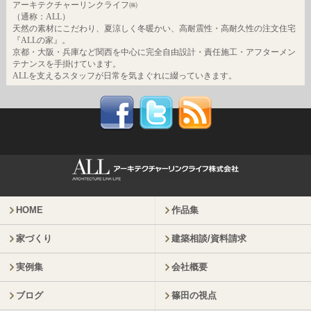
アーキテクチャーリンクライフ㈱
（通称：ALL）
天然の素材にこだわり、夏涼しく冬暖かい、高耐震性・高耐久性の注文住宅
『ALLの家』。
京都・大阪・兵庫など関西を中心に完全自由設計・責任施工・アフターメン
テナンスを手掛けています。
ALLを支えるスタッフが日常を気まぐれに綴っていきます。
HOME
作品集
家づくり
建築相談/資料請求
実例集
会社概要
ブログ
篠田の視点