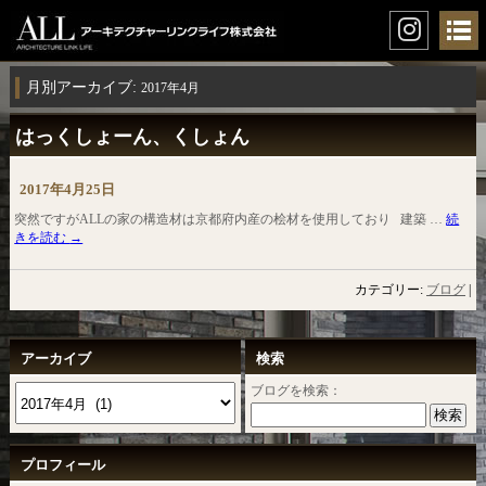
月別アーカイブ:
2017年4月
はっくしょーん、くしょん
2017年4月25日
突然ですがALLの家の構造材は京都府内産の桧材を使用しており 建築 …
続
きを読む
→
カテゴリー:
ブログ
|
アーカイブ
検索
ブログを検索：
プロフィール