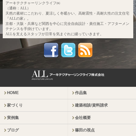
アーキテクチャーリンクライフ㈱
（通称：ALL）
天然の素材にこだわり、夏涼しく冬暖かい、高耐震性・高耐久性の注文住宅
『ALLの家』。
京都・大阪・兵庫など関西を中心に完全自由設計・責任施工・アフターメン
テナンスを手掛けています。
ALLを支えるスタッフが日常を気まぐれに綴っていきます。
HOME
作品集
家づくり
建築相談/資料請求
実例集
会社概要
ブログ
篠田の視点