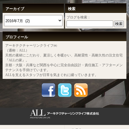
アーカイブ
検索
ブログを検索：
プロフィール
アーキテクチャーリンクライフ㈱
（通称：ALL）
天然の素材にこだわり、夏涼しく冬暖かい、高耐震性・高耐久性の注文住宅
『ALLの家』。
京都・大阪・兵庫など関西を中心に完全自由設計・責任施工・アフターメン
テナンスを手掛けています。
ALLを支えるスタッフが日常を気まぐれに綴っていきます。