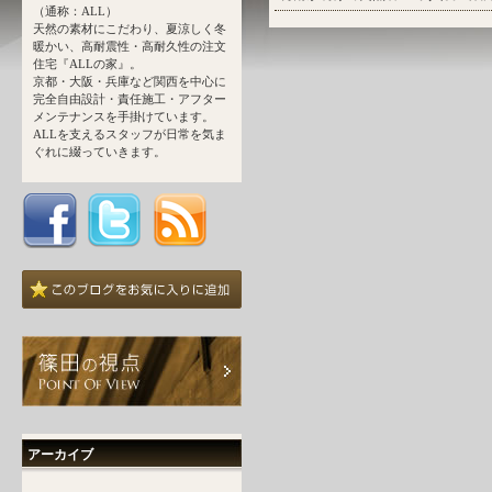
（通称：ALL）
天然の素材にこだわり、夏涼しく冬
暖かい、高耐震性・高耐久性の注文
住宅『ALLの家』。
京都・大阪・兵庫など関西を中心に
完全自由設計・責任施工・アフター
メンテナンスを手掛けています。
ALLを支えるスタッフが日常を気ま
ぐれに綴っていきます。
アーカイブ