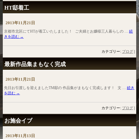
HT邸着工
2013年11月21日
京都市北区にてHTが着工いたしました！ ご夫婦とお嬢様三人暮らしの …
続
きを読む
→
カテゴリー:
ブログ
|
最新作品集まもなく完成
2013年11月21日
先日お引渡しを迎えましたTM邸の 作品集がまもなく完成します！ 文 …
続き
を読む
→
カテゴリー:
ブログ
|
お施会イブ
2013年11月13日