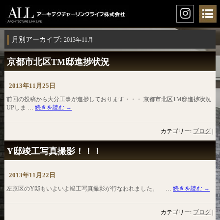
月別アーカイブ:
2013年11月
京都市北区TM邸進捗状況
2013年11月25日
前回の投稿から大分工事が進捗しております・・・ 京都市北区TM邸進捗状況
UPしま …
続きを読む
→
カテゴリー:
ブログ
|
Y邸竣工写真撮影！！！
2013年11月22日
左京区のY邸もいよいよ竣工写真撮影が行なわれました。 …
続きを読む
→
カテゴリー:
ブログ
|