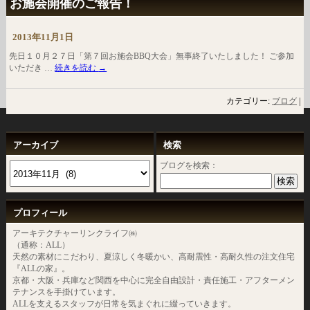
お施会開催のご報告！
2013年11月1日
先日１０月２７日「第７回お施会BBQ大会」無事終了いたしました！ ご参加
いただき …
続きを読む
→
カテゴリー:
ブログ
|
アーカイブ
検索
ブログを検索：
プロフィール
アーキテクチャーリンクライフ㈱
（通称：ALL）
天然の素材にこだわり、夏涼しく冬暖かい、高耐震性・高耐久性の注文住宅
『ALLの家』。
京都・大阪・兵庫など関西を中心に完全自由設計・責任施工・アフターメン
テナンスを手掛けています。
ALLを支えるスタッフが日常を気まぐれに綴っていきます。