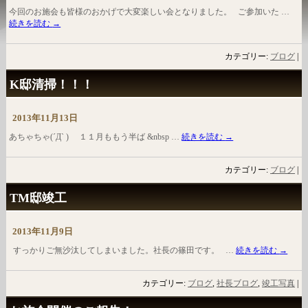
今回のお施会も皆様のおかげで大変楽しい会となりました。 ご参加いた …
続きを読む
→
カテゴリー:
ブログ
|
K邸清掃！！！
2013年11月13日
あちゃちゃ(´Д` ) １１月ももう半ば &nbsp …
続きを読む
→
カテゴリー:
ブログ
|
TM邸竣工
2013年11月9日
すっかりご無沙汰してしまいました。社長の篠田です。 …
続きを読む
→
カテゴリー:
ブログ
,
社長ブログ
,
竣工写真
|