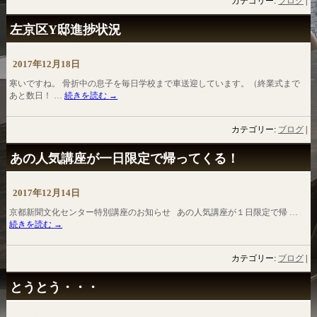
カテゴリー:
ブログ
|
左京区Y邸進捗状況
2017年12月18日
寒いですね。 骨折中の息子を毎日学校まで車送迎しています。（終業式まで
あと数日！ …
続きを読む
→
カテゴリー:
ブログ
|
あの人気講座が一日限定で帰ってくる！
2017年12月14日
京都新聞文化センター特別講座のお知らせ あの人気講座が１日限定で帰 …
続きを読む
→
カテゴリー:
ブログ
|
とうとう・・・