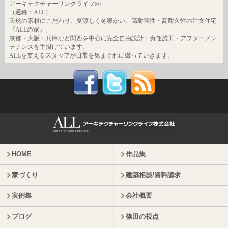
アーキテクチャーリンクライフ㈱
（通称：ALL）
天然の素材にこだわり、夏涼しく冬暖かい、高耐震性・高耐久性の注文住宅
『ALLの家』。
京都・大阪・兵庫など関西を中心に完全自由設計・責任施工・アフターメン
テナンスを手掛けています。
ALLを支えるスタッフが日常を気まぐれに綴っていきます。
HOME
作品集
家づくり
建築相談/資料請求
実例集
会社概要
ブログ
篠田の視点