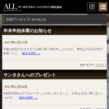
月別アーカイブ:
2017年12月
年末年始休業のお知らせ
2017年12月27日
平素は格別のお引き立てを賜り厚く御礼申し上げます。 弊社は下記の日程で
休業いたし …
続きを読む
→
カテゴリー:
ブログ
|
サンタさんへのプレゼント
2017年12月26日
年賀状印刷お済ですか？ やっと今日！出しました。 今年は元旦に間に合う！
（かな） …
続きを読む
→