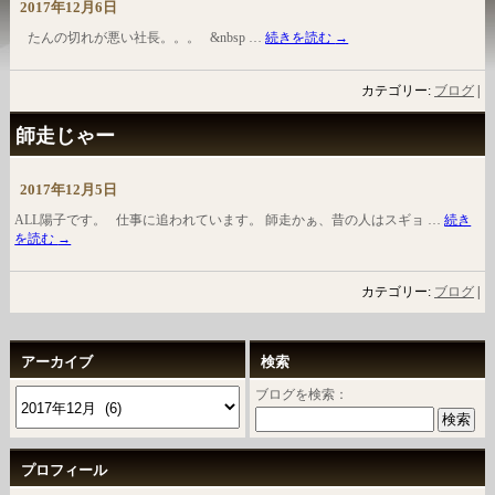
2017年12月6日
たんの切れが悪い社長。。。 &nbsp …
続きを読む
→
カテゴリー:
ブログ
|
師走じゃー
2017年12月5日
ALL陽子です。 仕事に追われています。 師走かぁ、昔の人はスギョ …
続き
を読む
→
カテゴリー:
ブログ
|
アーカイブ
検索
ブログを検索：
プロフィール