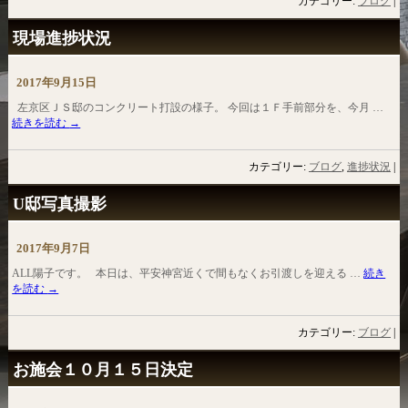
カテゴリー:
ブログ
|
現場進捗状況
2017年9月15日
左京区ＪＳ邸のコンクリート打設の様子。 今回は１Ｆ手前部分を、今月 …
続きを読む
→
カテゴリー:
ブログ
,
進捗状況
|
U邸写真撮影
2017年9月7日
ALL陽子です。 本日は、平安神宮近くで間もなくお引渡しを迎える …
続き
を読む
→
カテゴリー:
ブログ
|
お施会１０月１５日決定