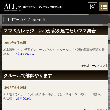
月別アーカイブ:
2017年9月
ママ’Sカレッジ いつか家を建てたいママ集合！
2017年9月25日
ALL陽子です。 子育てフリーマガジン クルールにて 代表の篠田が講師を務
めるこ …
続きを読む
→
カテゴリー:
ブログ
|
クルールで講師やります
2017年9月16日
ALL陽子です。 １０月号のクルールきょうと（９月１５日発行） （京都府下
の幼稚 …
続きを読む
→