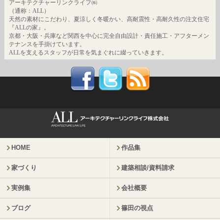
アーキテクチャーリンクライフ㈱
（通称：ALL）
天然の素材にこだわり、夏涼しく冬暖かい、高耐震性・高耐久性の注文住宅
『ALLの家』。
京都・大阪・兵庫など関西を中心に完全自由設計・責任施工・アフターメン
テナンスを手掛けています。
ALLを支えるスタッフが日常を気まぐれに綴っていきます。
HOME
作品集
家づくり
建築相談/資料請求
実例集
会社概要
ブログ
篠田の視点