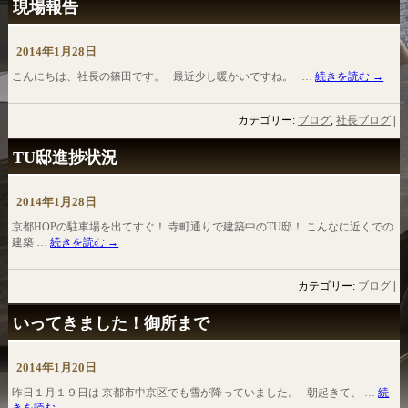
現場報告
2014年1月28日
こんにちは、社長の篠田です。 最近少し暖かいですね。 …
続きを読む
→
カテゴリー:
ブログ
,
社長ブログ
|
TU邸進捗状況
2014年1月28日
京都HOPの駐車場を出てすぐ！ 寺町通りで建築中のTU邸！ こんなに近くでの
建築 …
続きを読む
→
カテゴリー:
ブログ
|
いってきました！御所まで
2014年1月20日
昨日１月１９日は 京都市中京区でも雪が降っていました。 朝起きて、 …
続