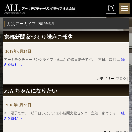
月別アーカイブ:
2018年6月
京都新聞家づくり講座ご報告
2018年6月24日
アーキテクチャーリンクライフ（ALL）の篠田陽子です。 本日、京都 …
続
きを読む
→
カテゴリー:
ブログ
|
わんちゃんになりたい
2018年6月23日
ALL陽子です。 明日はいよいよ京都新聞文化センター主催 家づくり …
続
きを読む
→