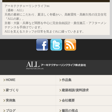
アーキテクチャーリンクライフ㈱
（通称：ALL）
天然の素材にこだわり、夏涼しく冬暖かい、高耐震性・高耐久性の注文住宅
『ALLの家』。
京都・大阪・兵庫など関西を中心に完全自由設計・責任施工・アフターメン
テナンスを手掛けています。
ALLを支えるスタッフが日常を気まぐれに綴っていきます。
HOME
作品集
家づくり
建築相談/資料請求
実例集
会社概要
ブログ
篠田の視点