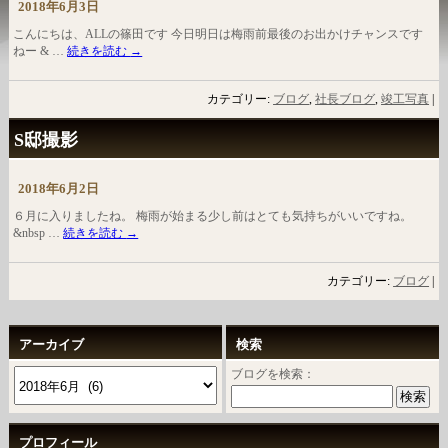
2018年6月3日
こんにちは、ALLの篠田です 今日明日は梅雨前最後のお出かけチャンスです
ねー & …
続きを読む
→
カテゴリー:
ブログ
,
社長ブログ
,
竣工写真
|
S邸撮影
2018年6月2日
６月に入りましたね。 梅雨が始まる少し前はとても気持ちがいいですね。
&nbsp …
続きを読む
→
カテゴリー:
ブログ
|
アーカイブ
検索
ブログを検索：
プロフィール