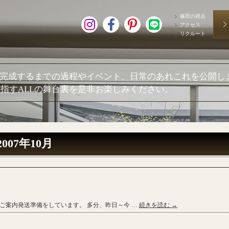
篠田の視点
アクセス
リクルート
が完成するまでの過程やイベント、日常のあれこれを公開し
指すALLの舞台裏を是非お楽しみください。
2007年10月
のご案内発送準備をしています。 多分、昨日～今 …
続きを読む
→