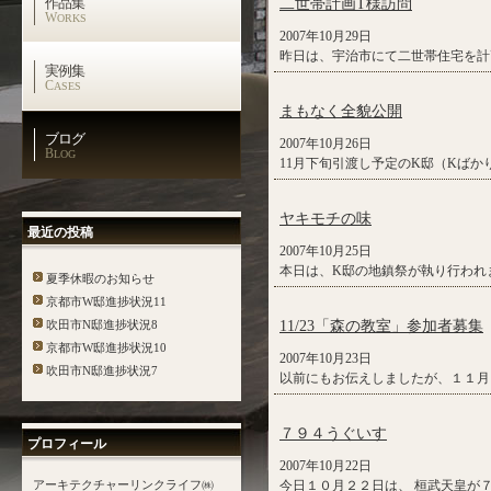
作品集
二世帯計画T様訪問
W
ORKS
2007年10月29日
昨日は、宇治市にて二世帯住宅を計
実例集
C
ASES
まもなく全貌公開
ブログ
2007年10月26日
B
LOG
11月下旬引渡し予定のK邸（Kばか
ヤキモチの味
最近の投稿
2007年10月25日
本日は、K邸の地鎮祭が執り行われ
夏季休暇のお知らせ
京都市W邸進捗状況11
吹田市N邸進捗状況8
11/23「森の教室」参加者募集
京都市W邸進捗状況10
2007年10月23日
吹田市N邸進捗状況7
以前にもお伝えしましたが、１１月２
７９４うぐいす
プロフィール
2007年10月22日
アーキテクチャーリンクライフ㈱
今日１０月２２日は、 桓武天皇が