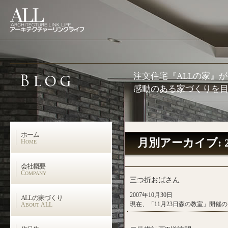
注文住宅『ALLの家』
感動のある家づくりを目
ホーム
月別アーカイブ:
H
OME
会社概要
C
OMPANY
三つ折おばさん
2007年10月30日
ALLの家づくり
現在、「11月23日森の教室」開催
A
ALL
BOUT