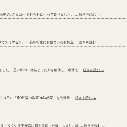
画中のTさま邸へ お打合せに行って参りました。 …
続きを読む
→
りでスミマセン。） 長年町家にお住まいのお施主 …
続きを読む
→
ました。 思い出の一杯詰まった家を解体し、建替え …
続きを読む
→
３日に『HOP”森の教室”in法然院』を開催致 …
続きを読む
→
７９４うぐいす平安京に都を遷都した日、つまり、誕 …
続きを読む
→