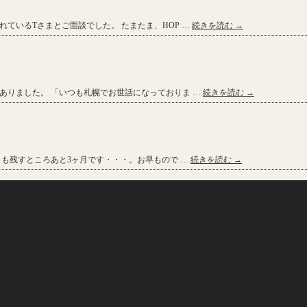
ているTさまとご面談でした。 たまたま、HOP …
続きを読む
→
ありました。 「いつも札幌でお世話になっておりま …
続きを読む
→
しも残すところあと3ヶ月です・・・。お早もので …
続きを読む
→