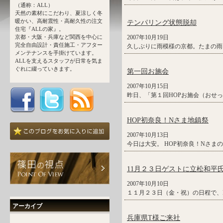
（通称：ALL）
天然の素材にこだわり、夏涼しく冬
暖かい、高耐震性・高耐久性の注文
テンパリング状態脱却
住宅『ALLの家』。
京都・大阪・兵庫など関西を中心に
2007年10月19日
完全自由設計・責任施工・アフター
久しぶりに雨模様の京都。たまの雨
メンテナンスを手掛けています。
ALLを支えるスタッフが日常を気ま
ぐれに綴っていきます。
第一回お施会
2007年10月15日
昨日、「第１回HOPお施会（おせっ
HOP初奈良！Nさま地鎮祭
2007年10月13日
今日は大安。 HOP初奈良！Nさま
11月２３日ゲストに立松和平
2007年10月10日
１１月２３日（金・祝）の日程で、N
アーカイブ
兵庫県T様ご来社