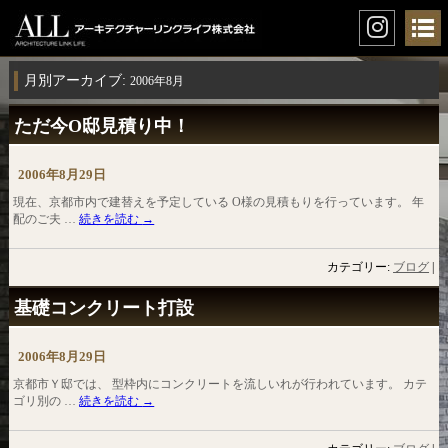
月別アーカイブ:
2006年8月
ただ今O邸見積り中！
2006年8月29日
現在、京都市内で建替えを予定している O様の見積もりを行っています。 年
配のご夫 …
続きを読む
→
カテゴリー:
ブログ
|
基礎コンクリート打設
2006年8月29日
京都市Ｙ邸では、 型枠内にコンクリートを流しいれが行われています。 カテ
ゴリ別の …
続きを読む
→