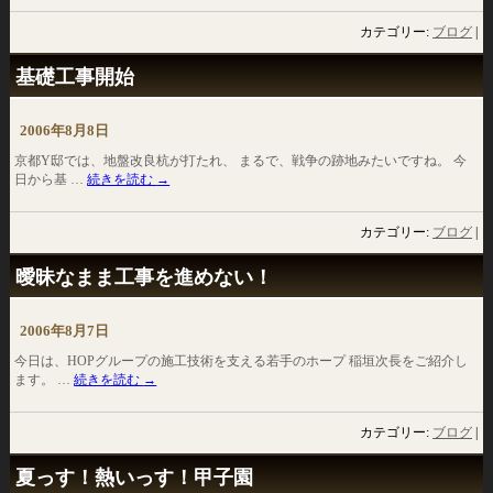
カテゴリー:
ブログ
|
基礎工事開始
2006年8月8日
京都Y邸では、地盤改良杭が打たれ、 まるで、戦争の跡地みたいですね。 今
日から基 …
続きを読む
→
カテゴリー:
ブログ
|
曖昧なまま工事を進めない！
2006年8月7日
今日は、HOPグループの施工技術を支える若手のホープ 稲垣次長をご紹介し
ます。 …
続きを読む
→
カテゴリー:
ブログ
|
夏っす！熱いっす！甲子園