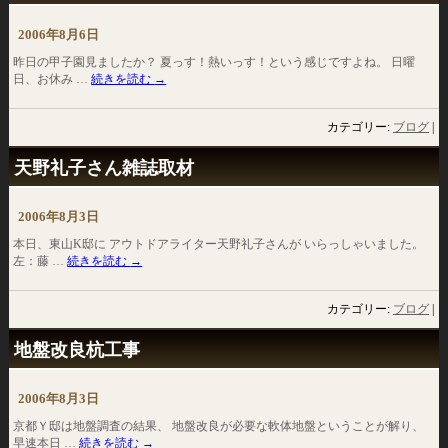
2006年8月6日
昨日の甲子園見ましたか？ 夏っす！熱いっす！という感じですよね。 日曜
日、お休み …
続きを読む
→
カテゴリー:
ブログ
|
天野礼子さん雑誌取材
2006年8月3日
本日、東山K邸に アウトドアライター天野礼子さんが いらっしゃいました。
左：藤 …
続きを読む
→
カテゴリー:
ブログ
|
地盤改良杭工事
2006年8月3日
京都Ｙ邸は地盤調査の結果、 地盤改良が必要な軟体地盤ということが解り、
早速本日 …
続きを読む
→