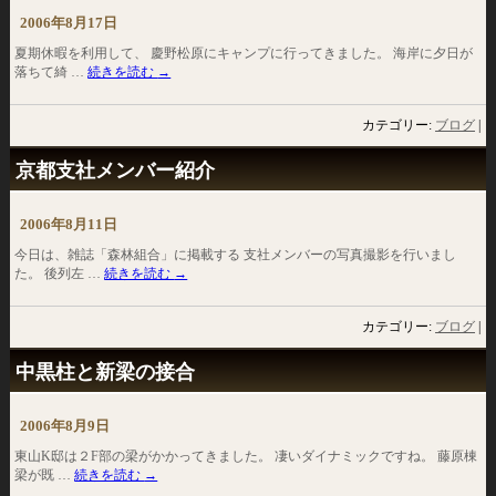
2006年8月17日
夏期休暇を利用して、 慶野松原にキャンプに行ってきました。 海岸に夕日が
落ちて綺 …
続きを読む
→
カテゴリー:
ブログ
|
京都支社メンバー紹介
2006年8月11日
今日は、雑誌「森林組合」に掲載する 支社メンバーの写真撮影を行いまし
た。 後列左 …
続きを読む
→
カテゴリー:
ブログ
|
中黒柱と新梁の接合
2006年8月9日
東山K邸は２F部の梁がかかってきました。 凄いダイナミックですね。 藤原棟
梁が既 …
続きを読む
→