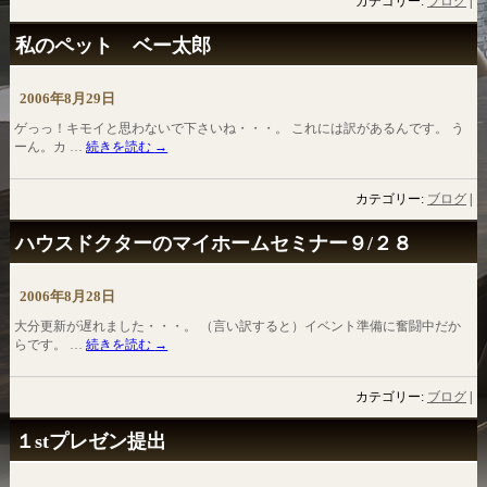
カテゴリー:
ブログ
|
私のペット ベー太郎
2006年8月29日
ゲっっ！キモイと思わないで下さいね・・・。 これには訳があるんです。 う
ーん。カ …
続きを読む
→
カテゴリー:
ブログ
|
ハウスドクターのマイホームセミナー９/２８
2006年8月28日
大分更新が遅れました・・・。 （言い訳すると）イベント準備に奮闘中だか
らです。 …
続きを読む
→
カテゴリー:
ブログ
|
１stプレゼン提出