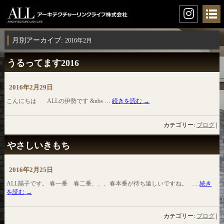
月別アーカイブ:
2016年2月
うるってます2016
2016年2月29日
こんにちは ALLの伊勢です &nbs …
続きを読む
→
カテゴリー:
ブログ
|
やさしいきもち
2016年2月25日
ALL陽子です。 春一番 春二番、、、春本番が待ち遠しいですね。 …
続き
を読む
→
カテゴリー:
ブログ
|