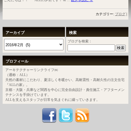
こんにちは！！ ALLの伊勢です！ & …
続きを読む
→
カテゴリー:
ブログ
|
アーカイブ
検索
ブログを検索：
プロフィール
アーキテクチャーリンクライフ㈱
（通称：ALL）
天然の素材にこだわり、夏涼しく冬暖かい、高耐震性・高耐久性の注文住宅
『ALLの家』。
京都・大阪・兵庫など関西を中心に完全自由設計・責任施工・アフターメン
テナンスを手掛けています。
ALLを支えるスタッフが日常を気まぐれに綴っていきます。