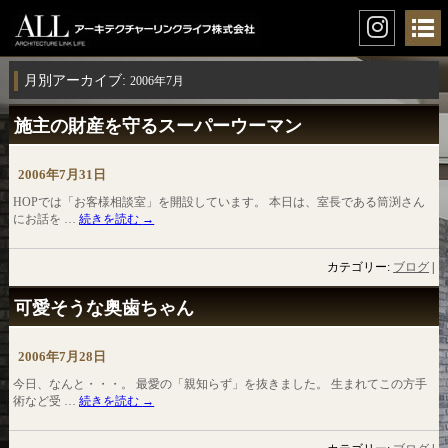
月別アーカイブ:
2006年7月
施主の財産を守るスーパーウーマン
2006年7月31日
HOPでは「お客様相談室」を開設しています。 本日は、室長である筒渕さん
にお話を …
続きを読む
→
カテゴリー:
ブログ
|
可愛そうな奥歯ちゃん
2006年7月28日
今日、なんと・・・。 最愛の「親知らず」を抜きました。 生まれてこの方手
術など受 …
続きを読む
→