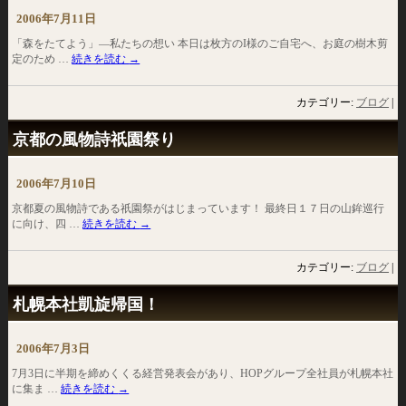
2006年7月11日
「森をたてよう」―私たちの想い 本日は枚方のI様のご自宅へ、お庭の樹木剪
定のため …
続きを読む
→
カテゴリー:
ブログ
|
京都の風物詩祇園祭り
2006年7月10日
京都夏の風物詩である祇園祭がはじまっています！ 最終日１７日の山鉾巡行
に向け、四 …
続きを読む
→
カテゴリー:
ブログ
|
札幌本社凱旋帰国！
2006年7月3日
7月3日に半期を締めくくる経営発表会があり、HOPグループ全社員が札幌本社
に集ま …
続きを読む
→