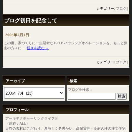
カテゴリー:
ブログ
|
ブログ初日を記念して
2006年7月1日
この度、家づくりに一生懸命なＨＯＰハウジングオペレーションを、もっと沢
山の方々に …
続きを読む
→
カテゴリー:
ブログ
|
アーカイブ
検索
ブログを検索：
プロフィール
アーキテクチャーリンクライフ㈱
（通称：ALL）
天然の素材にこだわり、夏涼しく冬暖かい、高耐震性・高耐久性の注文住宅