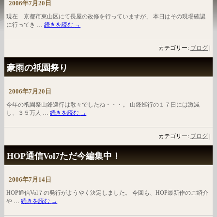
2006年7月20日
現在 京都市東山区にて長屋の改修を行っていますが、 本日はその現場確認
に行ってき …
続きを読む
→
カテゴリー:
ブログ
|
豪雨の祇園祭り
2006年7月20日
今年の祇園祭山鋒巡行は散々でしたね・・・。 山鋒巡行の１７日には激減
し、３５万人 …
続きを読む
→
カテゴリー:
ブログ
|
HOP通信Vol7ただ今編集中！
2006年7月14日
HOP通信Vol７の発行がようやく決定しました。 今回も、HOP最新作のご紹介
や …
続きを読む
→