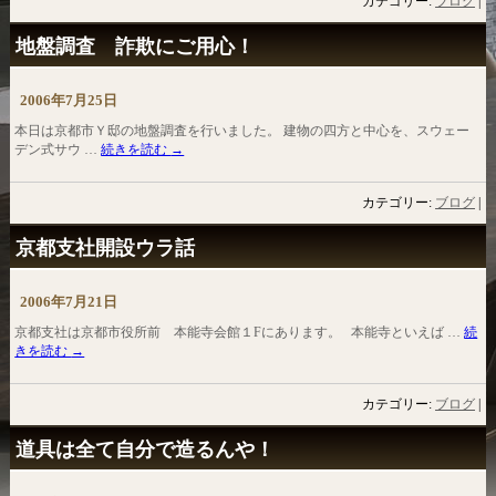
カテゴリー:
ブログ
|
地盤調査 詐欺にご用心！
2006年7月25日
本日は京都市Ｙ邸の地盤調査を行いました。 建物の四方と中心を、スウェー
デン式サウ …
続きを読む
→
カテゴリー:
ブログ
|
京都支社開設ウラ話
2006年7月21日
京都支社は京都市役所前 本能寺会館１Fにあります。 本能寺といえば …
続
きを読む
→
カテゴリー:
ブログ
|
道具は全て自分で造るんや！