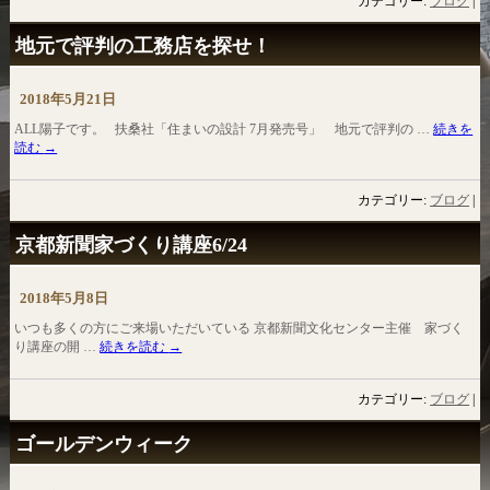
カテゴリー:
ブログ
|
地元で評判の工務店を探せ！
2018年5月21日
ALL陽子です。 扶桑社「住まいの設計 7月発売号」 地元で評判の …
続きを
読む
→
カテゴリー:
ブログ
|
京都新聞家づくり講座6/24
2018年5月8日
いつも多くの方にご来場いただいている 京都新聞文化センター主催 家づく
り講座の開 …
続きを読む
→
カテゴリー:
ブログ
|
ゴールデンウィーク