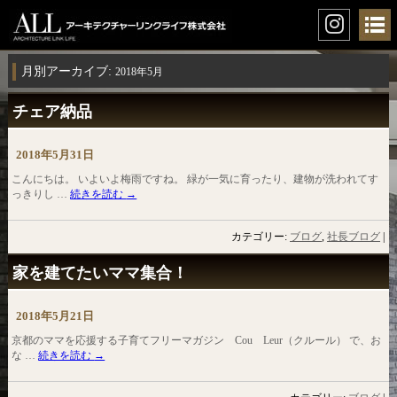
月別アーカイブ:
2018年5月
チェア納品
2018年5月31日
こんにちは。 いよいよ梅雨ですね。 緑が一気に育ったり、建物が洗われてす
っきりし …
続きを読む
→
カテゴリー:
ブログ
,
社長ブログ
|
家を建てたいママ集合！
2018年5月21日
京都のママを応援する子育てフリーマガジン Cou Leur（クルール） で、お
な …
続きを読む
→