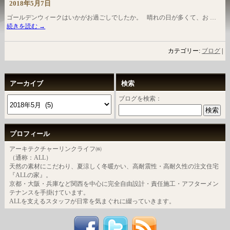
2018年5月7日
ゴールデンウィークはいかがお過ごしでしたか。 晴れの日が多くて、お …
続きを読む
→
カテゴリー:
ブログ
|
アーカイブ
検索
ブログを検索：
プロフィール
アーキテクチャーリンクライフ㈱
（通称：ALL）
天然の素材にこだわり、夏涼しく冬暖かい、高耐震性・高耐久性の注文住宅
『ALLの家』。
京都・大阪・兵庫など関西を中心に完全自由設計・責任施工・アフターメン
テナンスを手掛けています。
ALLを支えるスタッフが日常を気まぐれに綴っていきます。