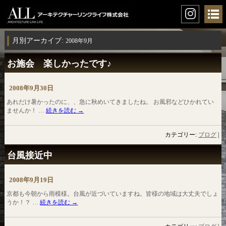
月別アーカイブ:
2008年9月
お施会 楽しかったです♪
2008年9月30日
あれだけ暑かったのに、、急に秋めいてきましたね。 お風邪などひかれてい
ませんか！ …
続きを読む
→
カテゴリー:
ブログ
|
台風接近中
2008年9月19日
京都も今朝から雨模様。台風が近づいていますね。皆様の地域は大丈夫でしょ
うか！？ …
続きを読む
→