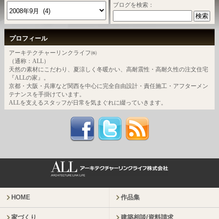
ブログを検索：
プロフィール
アーキテクチャーリンクライフ㈱
（通称：ALL）
天然の素材にこだわり、夏涼しく冬暖かい、高耐震性・高耐久性の注文住宅
『ALLの家』。
京都・大阪・兵庫など関西を中心に完全自由設計・責任施工・アフターメン
テナンスを手掛けています。
ALLを支えるスタッフが日常を気まぐれに綴っていきます。
HOME
作品集
家づくり
建築相談/資料請求