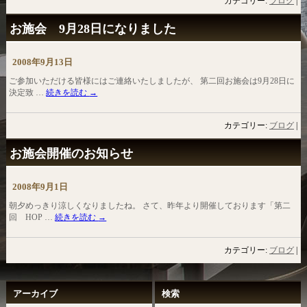
カテゴリー:
ブログ
|
お施会 9月28日になりました
2008年9月13日
ご参加いただける皆様にはご連絡いたしましたが、 第二回お施会は9月28日に
決定致 …
続きを読む
→
カテゴリー:
ブログ
|
お施会開催のお知らせ
2008年9月1日
朝夕めっきり涼しくなりましたね。 さて、昨年より開催しております「第二
回 HOP …
続きを読む
→
カテゴリー:
ブログ
|
アーカイブ
検索