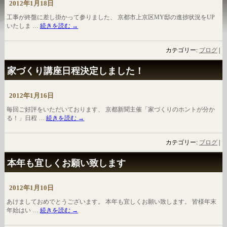
2012年1月18日
工事が終盤に差し掛かって参りました、 京都市上京区MY邸の進捗状況をUP
いたしま …
続きを読む
→
カテゴリー:
ブログ
|
家づくり講座日程決定しました！
2012年1月16日
毎回ご好評をいただいております、 京都新聞主催「家づくりのホントが分か
る！」日程 …
続きを読む
→
カテゴリー:
ブログ
|
本年も宜しくお願い致します
2012年1月10日
あけましておめでとうございます。 本年も宜しくお願い致します。 皆様年末
年始はい …
続きを読む
→