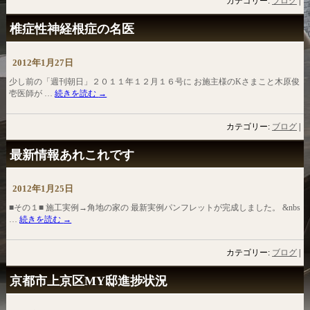
カテゴリー:
ブログ
|
椎症性神経根症の名医
2012年1月27日
少し前の「週刊朝日」２０１１年１２月１６号に お施主様のKさまこと木原俊
壱医師が …
続きを読む
→
カテゴリー:
ブログ
|
最新情報あれこれです
2012年1月25日
■その１■ 施工実例→角地の家の 最新実例パンフレットが完成しました。 &nbs
…
続きを読む
→
カテゴリー:
ブログ
|
京都市上京区MY邸進捗状況