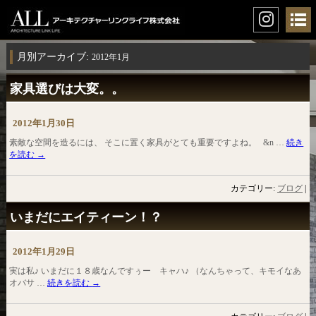
月別アーカイブ:
2012年1月
家具選びは大変。。
2012年1月30日
素敵な空間を造るには、 そこに置く家具がとても重要ですよね。 &n …
続き
を読む
→
カテゴリー:
ブログ
|
いまだにエイティーン！？
2012年1月29日
実は私♪ いまだに１８歳なんですぅー キャハ♪ （なんちゃって、キモイなあ
オバサ …
続きを読む
→