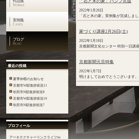
作品集
「石と木の家」パンフ完成
W
ORKS
2022年1月26日
「石と木の家」実例集が完成しま
実例集
C
ASES
家づくり講座2月26日(土)
ブログ
2022年1月18日
B
LOG
京都新聞文化センター 特別一日講
京都新聞元旦特集
最近の投稿
2022年1月7日
明けましておめでとうございます。
夏季休暇のお知らせ
京都市W邸進捗状況11
吹田市N邸進捗状況8
京都市W邸進捗状況10
吹田市N邸進捗状況7
プロフィール
アーキテクチャーリンクライフ㈱