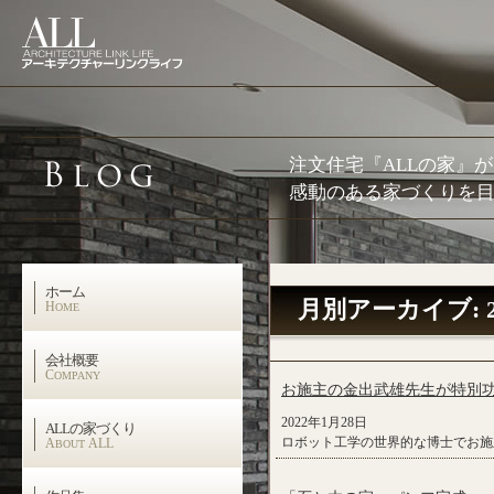
注文住宅『ALLの家』
感動のある家づくりを目
ホーム
月別アーカイブ:
H
OME
会社概要
C
OMPANY
お施主の金出武雄先生が特別
2022年1月28日
ALLの家づくり
ロボット工学の世界的な博士でお施
A
ALL
BOUT