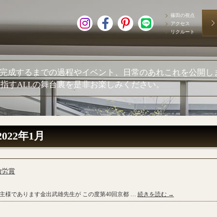
篠田の視点
アクセス
リクルート
が完成するまでの過程やイベント、日常のあれこれを公開し
指すALLの舞台裏を是非お楽しみください。
2022年1月
功労賞
主様であります金出武雄先生が この度第40回京都 …
続きを読む
→