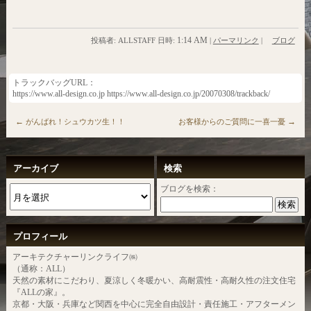
1:14 AM
投稿者: ALLSTAFF 日時:
|
パーマリンク
|
ブログ
トラックバッグURL：
https://www.all-design.co.jp https://www.all-design.co.jp/20070308/trackback/
←
→
がんばれ！シュウカツ生！！
お客様からのご質問に一喜一憂
アーカイブ
検索
ブログを検索：
プロフィール
アーキテクチャーリンクライフ㈱
（通称：ALL）
天然の素材にこだわり、夏涼しく冬暖かい、高耐震性・高耐久性の注文住宅
『ALLの家』。
京都・大阪・兵庫など関西を中心に完全自由設計・責任施工・アフターメン