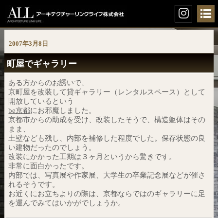
2007年3月8日
町屋でギャラリー
ある方からのお誘いで、
京町屋を改装して貸ギャラリー（レンタルスペース）として
開放しているという
be京都
にお邪魔しました。
京都市からの助成を受け、改装したそうで、構造躯体はその
まま、
土壁なども残し、内部を補修した程度でした。保存状態の良
い建物だったのでしょう。
改装にかかった工期は３ヶ月というから驚きです。
非常に面白かったです。
内部では、写真展や作家展、大学生の卒業記念展などが催さ
れるそうです。
お近くにお立ちよりの際は、京都ならではのギャラリーに足
を運んでみてはいかがでしょうか。