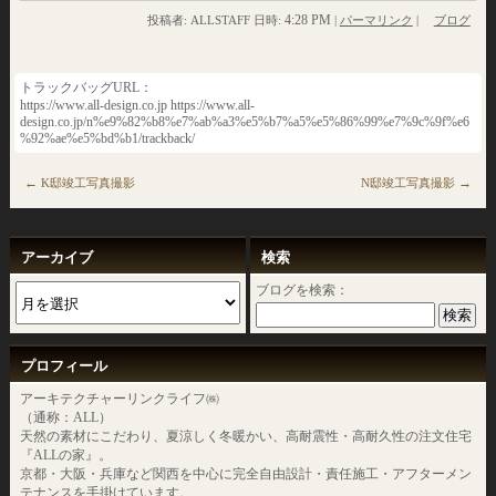
4:28 PM
投稿者: ALLSTAFF 日時:
|
パーマリンク
|
ブログ
トラックバッグURL：
https://www.all-design.co.jp https://www.all-
design.co.jp/n%e9%82%b8%e7%ab%a3%e5%b7%a5%e5%86%99%e7%9c%9f%e6
%92%ae%e5%bd%b1/trackback/
←
→
K邸竣工写真撮影
N邸竣工写真撮影
アーカイブ
検索
ブログを検索：
プロフィール
アーキテクチャーリンクライフ㈱
（通称：ALL）
天然の素材にこだわり、夏涼しく冬暖かい、高耐震性・高耐久性の注文住宅
『ALLの家』。
京都・大阪・兵庫など関西を中心に完全自由設計・責任施工・アフターメン
テナンスを手掛けています。