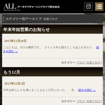
カテゴリー別アーカイブ:
社長ブログ
年末年始営業のお知らせ
2015年12月26日
こんにちは、ALLの篠田です。 ２０１５年も残すところあとわずかと …
続
きを読む
→
カテゴリー:
ブログ
,
社長ブログ
|
もう12月
2015年12月1日
今年は秋らしさを感じることもなく12月になった。 先 …
続きを読む
→
カテゴリー:
ブログ
,
社長ブログ
|