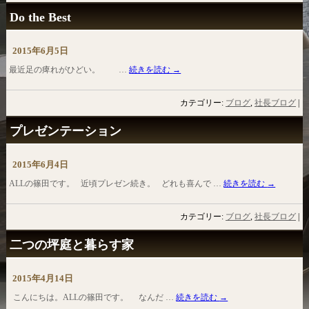
Do the Best
2015年6月5日
最近足の痺れがひどい。 …
続きを読む
→
カテゴリー:
ブログ
,
社長ブログ
|
プレゼンテーション
2015年6月4日
ALLの篠田です。 近頃プレゼン続き。 どれも喜んで …
続きを読む
→
カテゴリー:
ブログ
,
社長ブログ
|
二つの坪庭と暮らす家
2015年4月14日
こんにちは。ALLの篠田です。 なんだ …
続きを読む
→