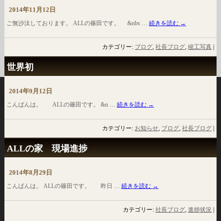
2014年11月12日
ご無沙汰しております。 ALLの篠田です。 &nbs …
続きを読む
→
カテゴリー:
ブログ
,
社長ブログ
,
竣工写真
|
世界初
2014年9月12日
こんばんは。 ALLの篠田です。 &n …
続きを読む
→
カテゴリー:
お知らせ
,
ブログ
,
社長ブログ
|
ALLの家 現場進捗
2014年8月29日
こんばんは。 ALLの篠田です。 昨日 …
続きを読む
→
カテゴリー:
社長ブログ
,
進捗状況
|