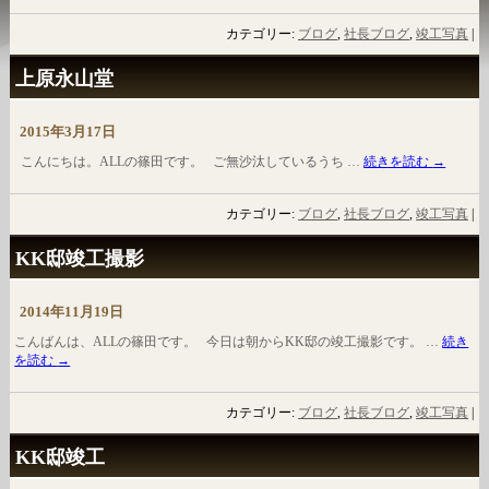
カテゴリー:
ブログ
,
社長ブログ
,
竣工写真
|
上原永山堂
2015年3月17日
こんにちは。ALLの篠田です。 ご無沙汰しているうち …
続きを読む
→
カテゴリー:
ブログ
,
社長ブログ
,
竣工写真
|
KK邸竣工撮影
2014年11月19日
こんばんは、ALLの篠田です。 今日は朝からKK邸の竣工撮影です。 …
続き
を読む
→
カテゴリー:
ブログ
,
社長ブログ
,
竣工写真
|
KK邸竣工