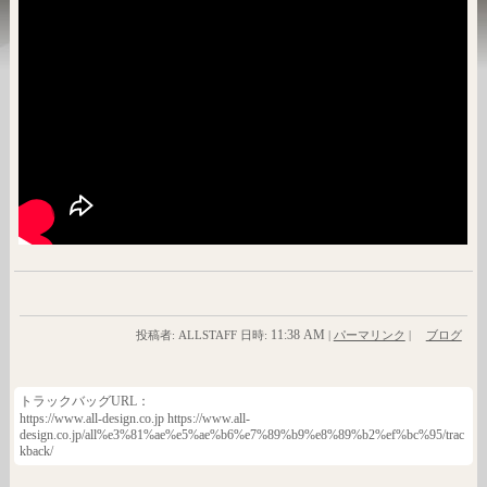
11:38 AM
投稿者: ALLSTAFF 日時:
|
パーマリンク
|
ブログ
トラックバッグURL：
https://www.all-design.co.jp https://www.all-
design.co.jp/all%e3%81%ae%e5%ae%b6%e7%89%b9%e8%89%b2%ef%bc%95/trac
kback/