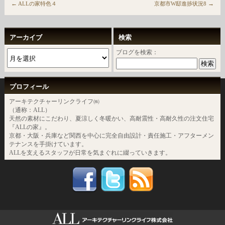
←
→
ALLの家特色４
京都市W邸進捗状況8
アーカイブ
検索
ブログを検索：
プロフィール
アーキテクチャーリンクライフ㈱
（通称：ALL）
天然の素材にこだわり、夏涼しく冬暖かい、高耐震性・高耐久性の注文住宅
『ALLの家』。
京都・大阪・兵庫など関西を中心に完全自由設計・責任施工・アフターメン
テナンスを手掛けています。
ALLを支えるスタッフが日常を気まぐれに綴っていきます。