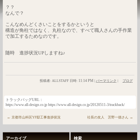
？？
なんで？
こんなめんどくさいことをするかというと
構造が角柱ではなく、丸柱なので、すべて職人さんの手作業
で加工するためなのです。
随時 進捗状況UPしますね♪
11:14 PM
投稿者: ALLSTAFF 日時:
|
パーマリンク
|
ブログ
トラックバッグURL：
https://www.all-design.co.jp https://www.all-design.co.jp/20120511-3/trackback/
←
→
京都市山科区YF邸工事進捗状況
社長の友人 苫野一徳さん
アーカイブ
検索