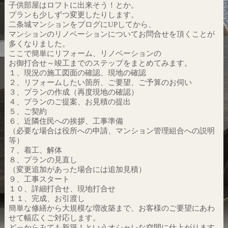
子供部屋はロフトに出来そう！とか。
プランも少しずつ変更したりします。
二条城マンションをブログにUPしてから、
マンションのリノベーションについてお問合せを頂くことが
多くなりました。
ここで簡単にリフォーム、リノベーションの
お御打合せ～竣工までのステップをまとめてみます。
１、現況の施工図面の確認、現地の確認
２、リフォームしたい箇所、ご要望、ご予算のお伺い
３、プランの作成（再度現地の確認）
４、プランのご提案、お見積の提出
５、ご契約
６、近隣住民への挨拶、工事準備
（必要な場合は役所への申請、マンション管理組合への説明
等）
７、着工、解体
８、プランの見直し
（変更追加があった場合には追加見積）
９、工事スタート
１０、詳細打合せ、現地打合せ
１１、完成、お引渡し
簡単な修繕から大規模な増改築まで、お客様のご要望にあわ
せて幅広くご対応します。
どっからみても新築！というオシャレな空間に仕上がります