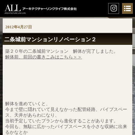
2012年4月27日
二条城前マンションリノベーション２
築２０年の二条城前マンション 解体が完了しました。
解体前、前回の書きこみはこちら＞＞
解体を進めていくと、
今まで壁に隠れていて見えなかった配管経路、パイプスペー
ス、天井があらわになり、
当初予定していたプランから進化することがあります。
今回も、無駄に広かったパイプスペースを小さな収納に出来
るかなとか