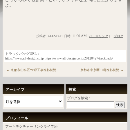
よ。
11:00 AM
投稿者: ALLSTAFF 日時:
|
パーマリンク
|
ブログ
トラックバッグURL：
https://www.all-design.co.jp https://www.all-design.co.jp/20120427/trackback/
←
→
京都市山科区YF邸工事進捗状況
京都市中京区ST邸進捗状況
アーカイブ
検索
ブログを検索：
プロフィール
アーキテクチャーリンクライフ㈱