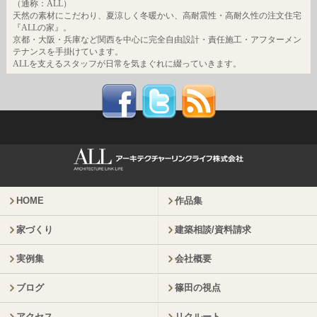
（通称：ALL）
天然の素材にこだわり、夏涼しく冬暖かい、高耐震性・高耐久性の注文住宅
『ALLの家』。
京都・大阪・兵庫など関西を中心に完全自由設計・責任施工・アフターメン
テナンスを手掛けています。
ALLを支えるスタッフが日常を気まぐれに綴っていきます。
HOME
作品集
家づくり
建築相談/資料請求
実例集
会社概要
ブログ
篠田の視点
アクセス
リクルート