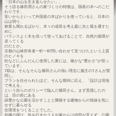
「日本の山を生き返らせたい」。
そう語る篠田潤さんの家づくりの特徴は、国産の木へのこだ
わりです。
安いからといって外国産の木ばかりを使っていると、日本の
山は弱り、
林業も廃れるばかり。木々の成長を考え森に光と風を通すた
めに
バランスよく木を伐って使ってあげることで、自然の循環が
戻ってくる
のだとか。
京都の山林所有者一軒一軒問い合わせて見つけたという上質
のヒノキを
柱などにふんだんに使用した家には、確かな”豊かさ”が宿っ
ています。
T邸は、そんなそんな篠田さんの強い理念に施主のTさんが賛
同し、
プランを任せられたほど。そんな期待に応え、「設計は現地
で考える」
という自らのポリシーで臨んだ篠田さん。まず意識したの
は、目の前にある
緑豊かな公園を活かすことと隣接する建物からの視線を気に
せずに暮らせる
住環境をつくることでした。
外構の塀は、外を行きかう人や車からは内部が見えず、公園