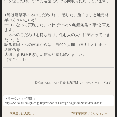
汗を流した時、すぐに浴室に行ける間取りになっています。
T邸は建築家の木のこだわりに共感した、施主さまと地元林
業の方々の思いが
一つになって実現した、いわば”木材の地産地消の家”と言え
ます。
「木へのこだわりを持ち続け、住む人の人生に関わっていき
たい」と
語る篠田さんの言葉からは、自然と人間、作り手と住まい手
の関係を
大切にするゆるぎない信念が感じ取れました。
（文章引用）
8:56 PM
投稿者: ALLSTAFF 日時:
|
パーマリンク
|
ブログ
トラックバッグURL：
https://www.all-design.co.jp https://www.all-design.co.jp/20120202/trackback/
←
→
家具選びは大変。。
4/7京都新聞家づくりセミナー