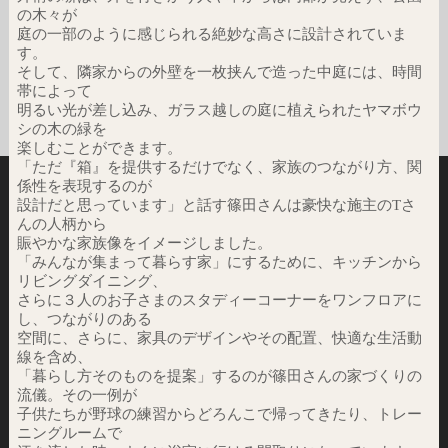
の木々が
庭の一部のように感じられる絶妙な高さに設計されていま
す。
そして、隣家からの外壁を一枚挟んで造った中庭には、時間
帯によって
明るい光が差し込み、ガラス越しの庭に植えられたヤマボウ
シの木の緑を
楽しむことができます。
「ただ『箱』を提供するだけでなく、家族のつながり方、関
係性を表現するのが
設計だと思っています」と話す篠田さんは豪快な施主のTさ
んの人柄から
賑やかな家族像をイメージしました。
「みんなが集まって暮らす家」にするために、キッチンから
リビングダイニング、
さらに３人のお子さまのスタディーコーナーをワンフロアに
し、つながりのある
空間に、さらに、家具のデザインやその配置、快適な生活動
線を含め、
「暮らし方そのものを提案」するのが篠田さんの家づくりの
流儀。その一例が
子供たちが野球の練習からどろんこで帰ってきたり、トレー
ニングルームで