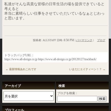
私達がそんな高貴な皆様の日常生活の場を提供できていると
考えると
本当に素晴らしい仕事をさせていただいているなぁとじわっ
と思います。
8:50 PM
投稿者: ALLSTAFF 日時:
|
パーマリンク
|
ブログ
トラックバッグURL：
https://www.all-design.co.jp https://www.all-design.co.jp/20120127/trackback/
←
→
最新情報あれこれです
いまだにエイティーン！？
アーカイブ
検索
ブログを検索：
プロフィール