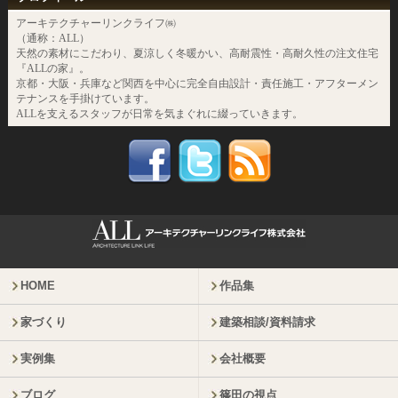
アーキテクチャーリンクライフ㈱
（通称：ALL）
天然の素材にこだわり、夏涼しく冬暖かい、高耐震性・高耐久性の注文住宅
『ALLの家』。
京都・大阪・兵庫など関西を中心に完全自由設計・責任施工・アフターメン
テナンスを手掛けています。
ALLを支えるスタッフが日常を気まぐれに綴っていきます。
HOME
作品集
家づくり
建築相談/資料請求
実例集
会社概要
ブログ
篠田の視点