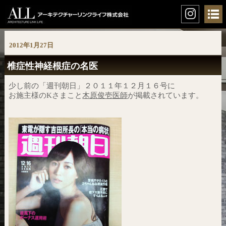
2012年1月27日
椎症性神経根症の名医
少し前の「週刊朝日」２０１１年１２月１６号に
お施主様のKさまこと
木原俊壱医師
が掲載されています。