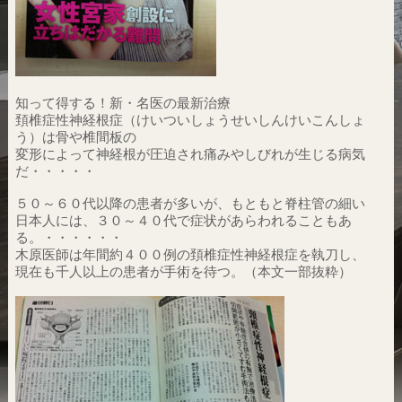
知って得する！新・名医の最新治療
頚椎症性神経根症（けいついしょうせいしんけいこんしょ
う）は骨や椎間板の
変形によって神経根が圧迫され痛みやしびれが生じる病気
だ・・・・・
５０～６０代以降の患者が多いが、もともと脊柱管の細い
日本人には、３０～４０代で症状があらわれることもあ
る。・・・・・・
木原医師は年間約４００例の頚椎症性神経根症を執刀し、
現在も千人以上の患者が手術を待つ。（本文一部抜粋）