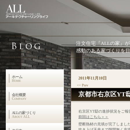
注文住宅『ALLの家』
感動のある家づくりを目
ホーム
2011年11月10日
H
OME
<< Prev
京都市右京区YT
会社概要
C
OMPANY
右京区YT邸の進捗状況をご報
ALLの家づくり
A
ALL
前回はこちら＞＞
BOUT
壁断熱材の充填が完了しまし
吹き上げ天井まで隙間無く充