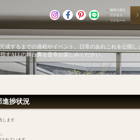
篠田の視点
アクセス
リクルート
が完成するまでの過程やイベント、日常のあれこれを公開し
指すALLの舞台裏を是非お楽しみください。
邸進捗状況
告します
た。
填されています。