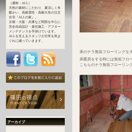
（通称：ALL）
天然の素材にこだわり、夏涼しく冬
暖かい、高耐震性・高耐久性の注文
住宅『ALLの家』。
京都・大阪・兵庫など関西を中心に
完全自由設計・責任施工・アフター
メンテナンスを手掛けています。
ALLを支えるスタッフが日常を気ま
ぐれに綴っていきます。
床のナラ無垢フローリングを大
床暖房をする時には無垢フロ
こちらのナラ無垢フローリング
アーカイブ