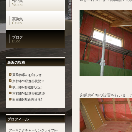
作品集
W
ORKS
実例集
C
ASES
ブログ
B
LOG
最近の投稿
夏季休暇のお知らせ
京都市W邸進捗状況11
吹田市N邸進捗状況8
京都市W邸進捗状況10
床暖房ﾊﾟﾈﾙの設置を行いまし
吹田市N邸進捗状況7
プロフィール
アーキテクチャーリンクライフ㈱