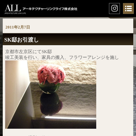
2011年2月7日
SK邸お引渡し
京都市左京区にてSK邸
竣工美装を行い、家具の搬入、フラワーアレンジを施し