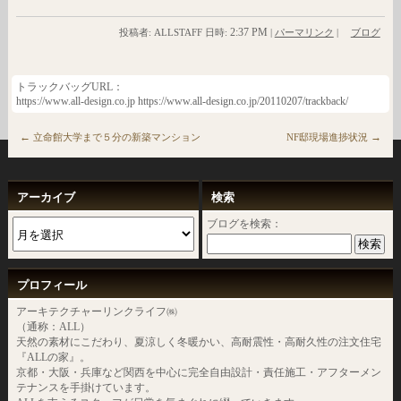
2:37 PM
投稿者: ALLSTAFF 日時:
|
パーマリンク
|
ブログ
トラックバッグURL：
https://www.all-design.co.jp https://www.all-design.co.jp/20110207/trackback/
←
→
立命館大学まで５分の新築マンション
NF邸現場進捗状況
アーカイブ
検索
ブログを検索：
プロフィール
アーキテクチャーリンクライフ㈱
（通称：ALL）
天然の素材にこだわり、夏涼しく冬暖かい、高耐震性・高耐久性の注文住宅
『ALLの家』。
京都・大阪・兵庫など関西を中心に完全自由設計・責任施工・アフターメン
テナンスを手掛けています。