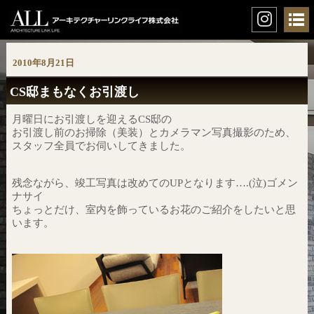
2010年8月21日
CS邸まもなくお引渡し
月曜日にお引渡しを迎えるCS邸の
お引渡し前のお掃除（美装）とカメラマン写真撮影のため、
スタッフ全員でお伺いしてきました。
残念ながら、竣工写真は改めてのUPとなります….(泣)ゴメン
ナサイ
ちょっとだけ、室内を飾っているお花のご紹介をしたいと思
います。