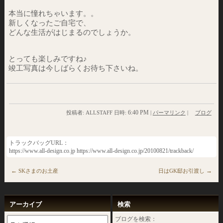
本当に憧れちゃいます。。
新しくなったご自宅で、
どんな生活がはじまるのでしょうか。
とっても楽しみですね♪
竣工写真は今しばらくお待ち下さいね。
6:40 PM
投稿者: ALLSTAFF 日時:
|
パーマリンク
|
ブログ
トラックバッグURL：
https://www.all-design.co.jp https://www.all-design.co.jp/20100821/trackback/
←
→
SKさまのお土産
日はGK邸お引渡し
アーカイブ
検索
ブログを検索：