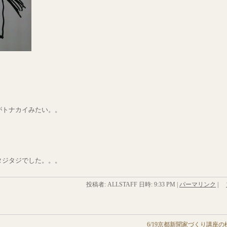
がトナカイみたい。。
」
タジタジでした。。。
投稿者: ALLSTAFF 日時:
9:33 PM
|
パーマリンク
|
6/19京都新聞家づくり講座