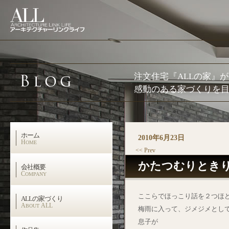
注文住宅『ALLの家』
感動のある家づくりを目
ホーム
2010年6月23日
H
OME
<< Prev
かたつむりとき
会社概要
C
OMPANY
ここらでほっこり話を２つほ
ALLの家づくり
A
ALL
BOUT
梅雨に入って、ジメジメとし
息子が