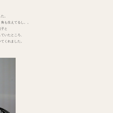
した。
。角も生えてるし。。
息子と
していたところ、
いてくれました。