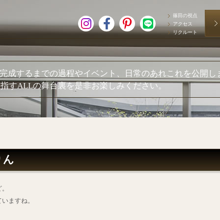
篠田の視点
アクセス
リクルート
が完成するまでの過程やイベント、日常のあれこれを公開し
指すALLの舞台裏を是非お楽しみください。
りん
ど。
ていますね。