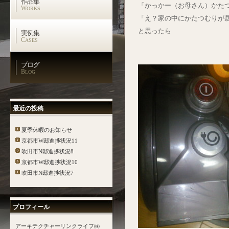
作品集
「かっかー（お母さん）かた
W
ORKS
「え？家の中にかたつむりが
と思ったら
実例集
C
ASES
ブログ
B
LOG
最近の投稿
夏季休暇のお知らせ
京都市W邸進捗状況11
吹田市N邸進捗状況8
京都市W邸進捗状況10
吹田市N邸進捗状況7
プロフィール
アーキテクチャーリンクライフ㈱