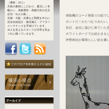
（通称：ALL）
天然の素材にこだわり、夏涼しく冬
暖かい、高耐震性・高耐久性の注文
住宅『ALLの家』。
掃除機のコード巻取りの絵で
京都・大阪・兵庫など関西を中心に
ホントだ！かたつむりみたい
完全自由設計・責任施工・アフター
メンテナンスを手掛けています。
先日、会社に遊びに来ていた
ALLを支えるスタッフが日常を気ま
ホワイトボードでお絵かきを
ぐれに綴っていきます。
伊勢画伯が素晴らしい絵を書
アーカイブ