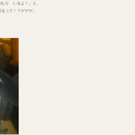
つむり いるよ！」と。
居るって！？ゲゲゲ」