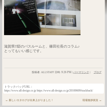
滋賀県T邸のバスルームと、篠田社長のコラム♪
とってもいい感じです。
9:26 PM
投稿者: ALLSTAFF 日時:
|
パーマリンク
|
ブログ
トラックバッグURL：
https://www.all-design.co.jp https://www.all-design.co.jp/20100609/trackback/
←
→
新しいカタログが出来上がりました！
現場進捗状況