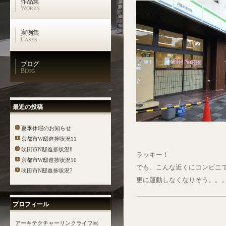
作品集
W
ORKS
実例集
C
ASES
ブログ
B
LOG
最近の投稿
夏季休暇のお知らせ
京都市W邸進捗状況11
吹田市N邸進捗状況8
ラッキー！
京都市W邸進捗状況10
でも、こんな近くにコンビニ
吹田市N邸進捗状況7
更に運動しなくなりそう。。
プロフィール
アーキテクチャーリンクライフ㈱