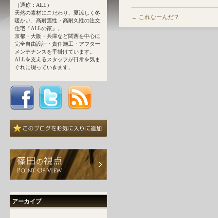
（通称：ALL）
天然の素材にこだわり、夏涼しく冬
←
これなーんだ？
暖かい、高耐震性・高耐久性の注文
住宅『ALLの家』。
京都・大阪・兵庫など関西を中心に
完全自由設計・責任施工・アフター
メンテナンスを手掛けています。
ALLを支えるスタッフが日常を気ま
ぐれに綴っていきます。
アーカイブ