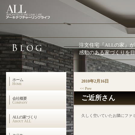
注文住宅『ALLの家』
感動のある家づくりを目
ホーム
2010年2月16日
H
OME
<< Prev
ご近所さん
会社概要
C
OMPANY
久しく空いていたお隣にファ
ALLの家づくり
A
ALL
BOUT