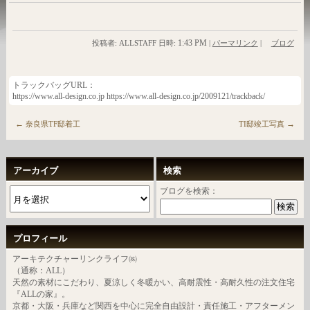
1:43 PM
投稿者: ALLSTAFF 日時:
|
パーマリンク
|
ブログ
トラックバッグURL：
https://www.all-design.co.jp https://www.all-design.co.jp/2009121/trackback/
←
→
奈良県TF邸着工
TI邸竣工写真
アーカイブ
検索
ブログを検索：
プロフィール
アーキテクチャーリンクライフ㈱
（通称：ALL）
天然の素材にこだわり、夏涼しく冬暖かい、高耐震性・高耐久性の注文住宅
『ALLの家』。
京都・大阪・兵庫など関西を中心に完全自由設計・責任施工・アフターメン