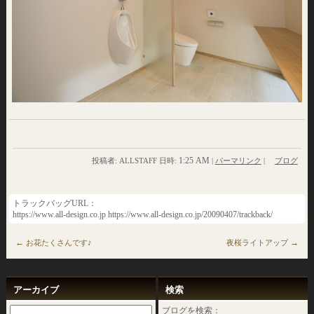
1:25 AM
投稿者: ALLSTAFF 日時:
|
パーマリンク
|
ブログ
トラックバッグURL：
https://www.all-design.co.jp https://www.all-design.co.jp/20090407/trackback/
←
→
お花たくさんです♪
夜桜ライトアップ
アーカイブ
検索
ブログを検索：