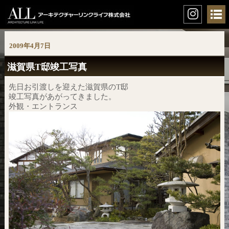
2009年4月7日
滋賀県T邸竣工写真
先日お引渡しを迎えた滋賀県のT邸
竣工写真があがってきました。
外観・エントランス