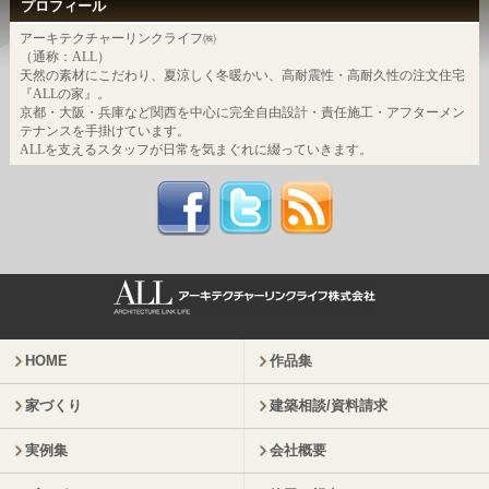
プロフィール
アーキテクチャーリンクライフ㈱
（通称：ALL）
天然の素材にこだわり、夏涼しく冬暖かい、高耐震性・高耐久性の注文住宅
『ALLの家』。
京都・大阪・兵庫など関西を中心に完全自由設計・責任施工・アフターメン
テナンスを手掛けています。
ALLを支えるスタッフが日常を気まぐれに綴っていきます。
HOME
作品集
家づくり
建築相談/資料請求
実例集
会社概要