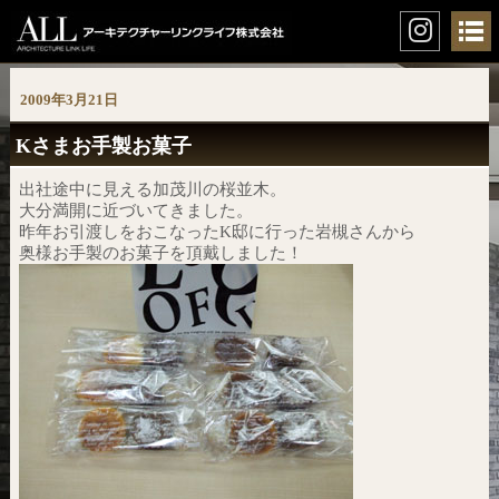
2009年3月21日
Kさまお手製お菓子
出社途中に見える加茂川の桜並木。
大分満開に近づいてきました。
昨年お引渡しをおこなったK邸に行った岩槻さんから
奥様お手製のお菓子を頂戴しました！