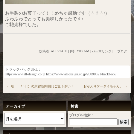
お手製のお菓子って！！めちゃ感動です（＾？＾/）
ふわふわでとっても美味しかったです♪
ご馳走様でした。
2:08 AM
投稿者: ALLSTAFF 日時:
|
パーマリンク
|
ブログ
トラックバッグURL：
https://www.all-design.co.jp https://www.all-design.co.jp/20090321/trackback/
←
→
明日（18日）の京都新聞朝刊ご覧下さい！
おかえりケータイちゃん。
アーカイブ
検索
ブログを検索：