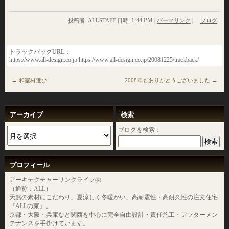
1:44 PM
投稿者: ALLSTAFF 日時:
|
パーマリンク
|
ブログ
トラックバッグURL：
https://www.all-design.co.jp https://www.all-design.co.jp/20081225/trackback/
←
→
和室材選び
2008年もありがとうございました
アーカイブ
検索
ブログを検索：
プロフィール
アーキテクチャーリンクライフ㈱
（通称：ALL）
天然の素材にこだわり、夏涼しく冬暖かい、高耐震性・高耐久性の注文住宅
『ALLの家』。
京都・大阪・兵庫など関西を中心に完全自由設計・責任施工・アフターメン
テナンスを手掛けています。