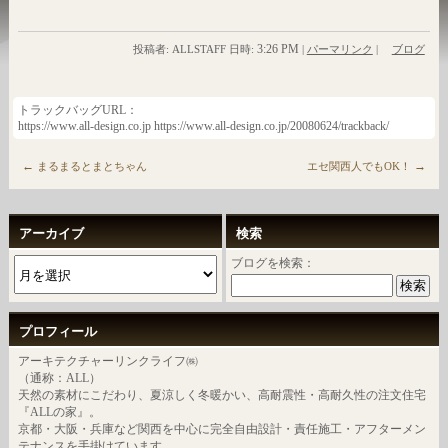
3:26 PM
投稿者: ALLSTAFF 日時:
|
パーマリンク
|
ブログ
トラックバッグURL：
https://www.all-design.co.jp https://www.all-design.co.jp/20080624/trackback/
←
→
まるまるとまとちゃん
エセ関西人でもOK！
アーカイブ
検索
ブログを検索：
プロフィール
アーキテクチャーリンクライフ㈱
（通称：ALL）
天然の素材にこだわり、夏涼しく冬暖かい、高耐震性・高耐久性の注文住宅
『ALLの家』。
京都・大阪・兵庫など関西を中心に完全自由設計・責任施工・アフターメン
テナンスを手掛けています。