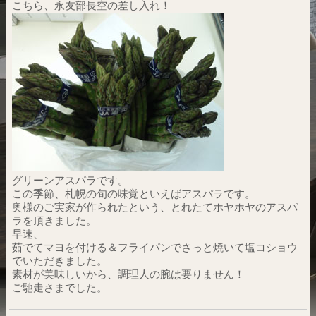
こちら、永友部長空の差し入れ！
グリーンアスパラです。
この季節、札幌の旬の味覚といえばアスパラです。
奥様のご実家が作られたという、とれたてホヤホヤのアスパ
ラを頂きました。
早速、
茹でてマヨを付ける＆フライパンでさっと焼いて塩コショウ
でいただきました。
素材が美味しいから、調理人の腕は要りません！
ご馳走さまでした。