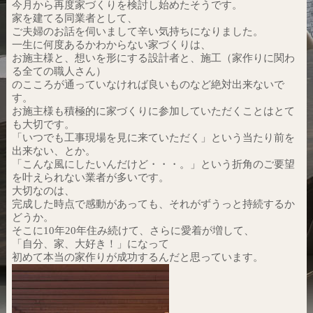
今月から再度家づくりを検討し始めたそうです。
家を建てる同業者として、
ご夫婦のお話を伺いまして辛い気持ちになりました。
一生に何度あるかわからない家づくりは、
お施主様と、想いを形にする設計者と、施工（家作りに関わ
る全ての職人さん）
のこころが通っていなければ良いものなど絶対出来ないで
す。
お施主様も積極的に家づくりに参加していただくことはとて
も大切です。
「いつでも工事現場を見に来ていただく」という当たり前を
出来ない、とか。
「こんな風にしたいんだけど・・・。」という折角のご要望
を叶えられない業者が多いです。
大切なのは、
完成した時点で感動があっても、それがずうっと持続するか
どうか。
そこに10年20年住み続けて、さらに愛着が増して、
「自分、家、大好き！」になって
初めて本当の家作りが成功するんだと思っています。