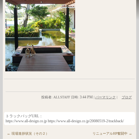
3:44 PM
投稿者: ALLSTAFF 日時:
|
パーマリンク
|
ブログ
トラックバッグURL：
https://www.all-design.co.jp https://www.all-design.co.jp/20080519-2/trackback/
←
→
現場進捗状況（その２）
リニューアルHP奮闘中