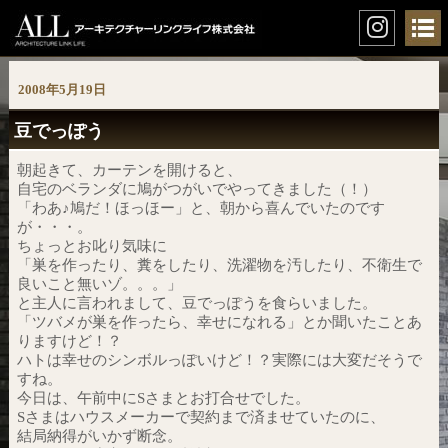
2008年5月19日
豆でっぽう
朝起きて、カーテンを開けると、
自宅のベランダに鳩がつがいでやってきました（！）
「わあ♪鳩だ！ほっほー」と、朝から喜んでいたのです
が・・・。
ちょっとお叱り気味に
「巣を作ったり、糞をしたり、洗濯物を汚したり、不衛生で
良いこと無いゾ。。。」
と主人に言われまして、豆でっぽうを食らいました。
「ツバメが巣を作ったら、幸せになれる」とか聞いたことあ
りますけど！？
ハトは幸せのシンボルっぽいけど！？実際には大変だそうで
すね。
今日は、午前中にSさまとお打合せでした。
Sさまはハウスメーカーで契約まで済ませていたのに、
結局納得がいかず断念。