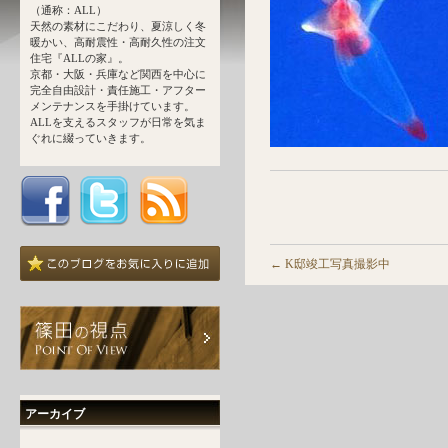
（通称：ALL）
天然の素材にこだわり、夏涼しく冬
暖かい、高耐震性・高耐久性の注文
住宅『ALLの家』。
京都・大阪・兵庫など関西を中心に
完全自由設計・責任施工・アフター
メンテナンスを手掛けています。
ALLを支えるスタッフが日常を気ま
ぐれに綴っていきます。
←
K邸竣工写真撮影中
アーカイブ