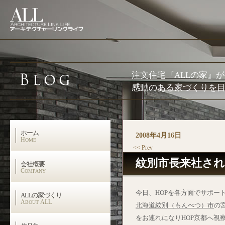
注文住宅『ALLの家』
感動のある家づくりを目
ホーム
2008年4月16日
H
OME
<< Prev
紋別市長来社さ
会社概要
C
OMPANY
今日、HOPを各方面でサポー
ALLの家づくり
A
ALL
BOUT
北海道紋別（もんべつ）市
の
をお連れになりHOP京都へ視