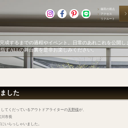
篠田の視点
アクセス
リクルート
が完成するまでの過程やイベント、日常のあれこれを公開し
指すALLの舞台裏を是非お楽しみください。
れました
トしてくだっているアウトドアライターの
天野様
が、
宮川市長
察にいらっしゃいました。