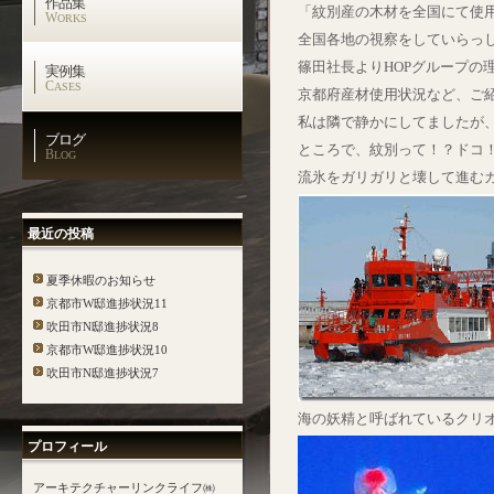
作品集
「紋別産の木材を全国にて使
W
ORKS
全国各地の視察をしていらっ
篠田社長よりHOPグループの
実例集
C
ASES
京都府産材使用状況など、ご
私は隣で静かにしてましたが
ブログ
ところで、紋別って！？ドコ
B
LOG
流氷をガリガリと壊して進む
最近の投稿
夏季休暇のお知らせ
京都市W邸進捗状況11
吹田市N邸進捗状況8
京都市W邸進捗状況10
吹田市N邸進捗状況7
海の妖精と呼ばれているクリ
プロフィール
アーキテクチャーリンクライフ㈱