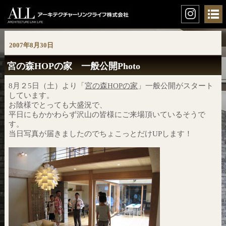
2007年8月30日
宮の森HOPの家 一般公開Photo
8月２5日（土）より「
宮の森HOPの家
」一般公開がスタート
しています。
お陰様でとっても大盛況で、
平日にもかかわらず沢山の皆様にご来場頂いているそうで
す。
当日写真が届きましたのでちょこっとだけUPします！