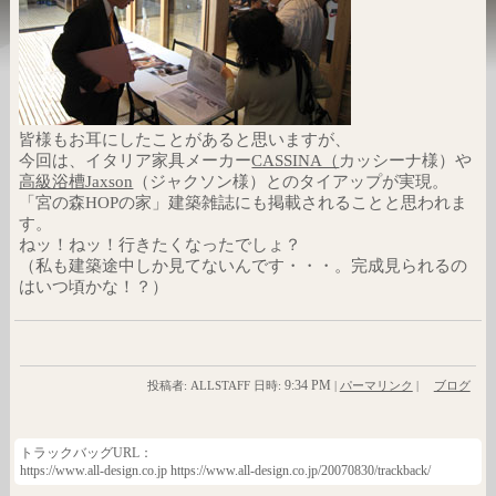
皆様もお耳にしたことがあると思いますが、
今回は、イタリア家具メーカー
CASSINA（
カッシーナ様）や
高級浴槽Jaxson
（ジャクソン様）とのタイアップが実現。
「宮の森HOPの家」建築雑誌にも掲載されることと思われま
す。
ねッ！ねッ！行きたくなったでしょ？
（私も建築途中しか見てないんです・・・。完成見られるの
はいつ頃かな！？）
9:34 PM
投稿者: ALLSTAFF 日時:
|
パーマリンク
|
ブログ
トラックバッグURL：
https://www.all-design.co.jp https://www.all-design.co.jp/20070830/trackback/