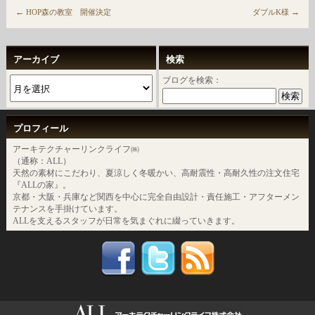
←
→
HOP森の教室 開催決定
ダブルK様
アーカイブ
検索
ブログを検索：
プロフィール
アーキテクチャーリンクライフ㈱
（通称：ALL）
天然の素材にこだわり、夏涼しく冬暖かい、高耐震性・高耐久性の注文住宅
『ALLの家』。
京都・大阪・兵庫など関西を中心に完全自由設計・責任施工・アフターメン
テナンスを手掛けています。
ALLを支えるスタッフが日常を気まぐれに綴っていきます。