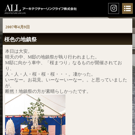
2007年4月9日
桜色の地鎮祭
本日は大安。
晴天の中、M邸の地鎮祭が執り行われました。
M邸に向かう車中、「桜まつり」なるものが開催されてお
り、
人・人・人・桜・桜・桜・・・。凄かった。
いーなー。お花見。いーなーいーなー。。と思っていました
が、
断然！地鎮祭の方が素晴らしかったです。