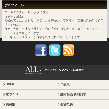
プロフィール
アーキテクチャーリンクライフ㈱
（通称：ALL）
天然の素材にこだわり、夏涼しく冬暖かい、高耐震性・高耐久性の注文住宅
『ALLの家』。
京都・大阪・兵庫など関西を中心に完全自由設計・責任施工・アフターメン
テナンスを手掛けています。
ALLを支えるスタッフが日常を気まぐれに綴っていきます。
HOME
作品集
家づくり
建築相談/資料請求
実例集
会社概要