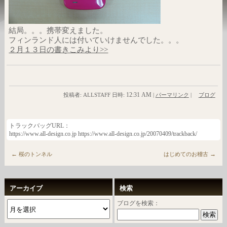
結局。。。携帯変えました。
フィンランド人には付いていけませんでした。。。
２月１３日の書きこみより>>
12:31 AM
投稿者: ALLSTAFF 日時:
|
パーマリンク
|
ブログ
トラックバッグURL：
https://www.all-design.co.jp https://www.all-design.co.jp/20070409/trackback/
←
→
桜のトンネル
はじめてのお稽古
アーカイブ
検索
ブログを検索：