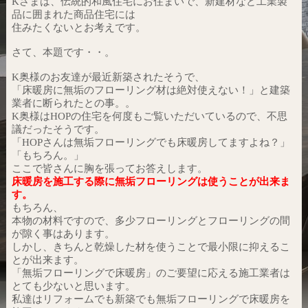
Kさまは、伝統的和風住宅にお住まいで、新建材など工業製
品に囲まれた商品住宅には
住みたくないとお考えです。
さて、本題です・・。
K奥様のお友達が最近新築されたそうで、
「床暖房に無垢のフローリング材は絶対使えない！」と建築
業者に断られたとの事。。
K奥様はHOPの住宅を何度もご覧いただいているので、不思
議だったそうです。
「HOPさんは無垢フローリングでも床暖房してますよね？」
「もちろん。」
ここで皆さんに胸を張ってお答えします。
床暖房を施工する際に無垢フローリングは使うことが出来ま
す。
もちろん、
本物の材料ですので、多少フローリングとフローリングの間
が隙く事はあります。
しかし、きちんと乾燥した材を使うことで最小限に抑えるこ
とが出来ます。
「無垢フローリングで床暖房」のご要望に応える施工業者は
とても少ないと思います。
私達はリフォームでも新築でも無垢フローリングで床暖房を