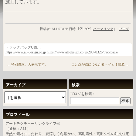
施工しています。
1:21 AM
投稿者: ALLSTAFF 日時:
|
パーマリンク
|
ブログ
トラックバッグURL：
https://www.all-design.co.jp https://www.all-design.co.jp/20070326/trackback/
←
→
特別講座、大盛況です。
点と点が線につながる＝イヒ！現象
アーカイブ
検索
ブログを検索：
プロフィール
アーキテクチャーリンクライフ㈱
（通称：ALL）
天然の素材にこだわり、夏涼しく冬暖かい、高耐震性・高耐久性の注文住宅