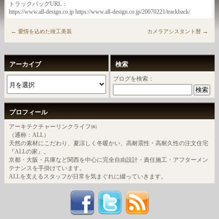
トラックバッグURL：
https://www.all-design.co.jp https://www.all-design.co.jp/20070221/trackback/
←
→
愛情を込めた竣工美装
カメラアシスタント暦
アーカイブ
検索
ブログを検索：
プロフィール
アーキテクチャーリンクライフ㈱
（通称：ALL）
天然の素材にこだわり、夏涼しく冬暖かい、高耐震性・高耐久性の注文住宅
『ALLの家』。
京都・大阪・兵庫など関西を中心に完全自由設計・責任施工・アフターメン
テナンスを手掛けています。
ALLを支えるスタッフが日常を気まぐれに綴っていきます。