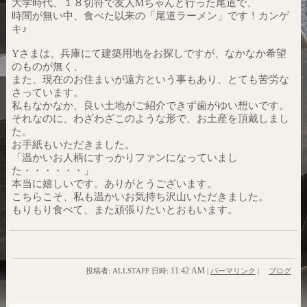
大学時代、１８切符で友人Mちゃんと行った尾道で、
時間が無い中、食べた以来の「尾道ラーメン」です！カンゲ
キ♪
Yさまは、兵庫にて建築用地をお探しですが、なかなか希望
のものが無く、
また、現在のお住まいが遠方という事もあり、とても苦労な
さっています。
私もなかなか、良い土地がご紹介できず歯がゆい想いです。
それなのに、わざわざこのような形で、お土産を頂戴しまし
た。
お手紙もいただきました。
「温かいお人柄にすっかりファンになっていまし
た・・・・・・」
本当に嬉しいです。ありがとうございます。
こちらこそ、私も温かいお気持ち沢山いただきました。
もりもり食べて、また頑張りたいとおもいます。
11:42 AM
投稿者: ALLSTAFF 日時:
|
パーマリンク
|
ブログ