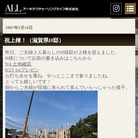
2007年2月14日
祝上棟！（滋賀県H邸）
昨日、ご夫婦２人暮らしのH様邸が上棟を迎えました。
H様について以前の書き込みはこちらから
9/4 土地確認
8/23 1stプレゼン
お打ち合せを重ね、やっとここまで参りましたね。
とっても嬉しいです！
朝からご夫婦が現場に来られて喜んでいらっしゃった様子。