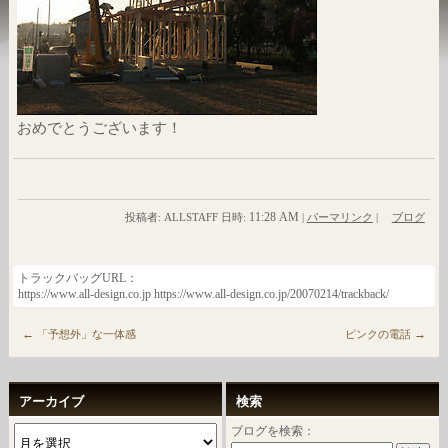
おめでとうございます！
11:28 AM
投稿者: ALLSTAFF 日時:
|
パーマリンク
|
ブログ
トラックバッグURL：
https://www.all-design.co.jp https://www.all-design.co.jp/20070214/trackback/
←
→
「予想外」な一体感
ピンクの電話
アーカイブ
検索
ブログを検索：