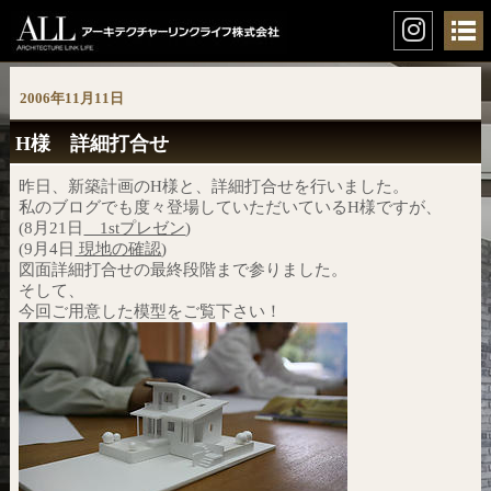
2006年11月11日
H様 詳細打合せ
昨日、新築計画のH様と、詳細打合せを行いました。
私のブログでも度々登場していただいているH様ですが、
(8月21日
1stプレゼン
)
(9月4日
現地の確認
)
図面詳細打合せの最終段階まで参りました。
そして、
今回ご用意した模型をご覧下さい！