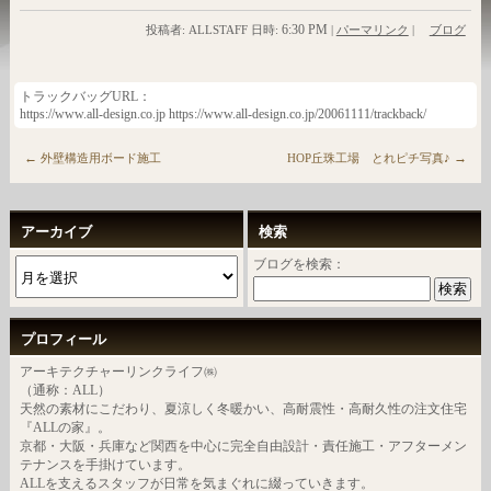
6:30 PM
投稿者: ALLSTAFF 日時:
|
パーマリンク
|
ブログ
トラックバッグURL：
https://www.all-design.co.jp https://www.all-design.co.jp/20061111/trackback/
←
→
外壁構造用ボード施工
HOP丘珠工場 とれピチ写真♪
アーカイブ
検索
ブログを検索：
プロフィール
アーキテクチャーリンクライフ㈱
（通称：ALL）
天然の素材にこだわり、夏涼しく冬暖かい、高耐震性・高耐久性の注文住宅
『ALLの家』。
京都・大阪・兵庫など関西を中心に完全自由設計・責任施工・アフターメン
テナンスを手掛けています。
ALLを支えるスタッフが日常を気まぐれに綴っていきます。