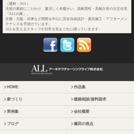
（通称：ALL）
天然の素材にこだわり、夏涼しく冬暖かい、高耐震性・高耐久性の注文住宅
『ALLの家』。
京都・大阪・兵庫など関西を中心に完全自由設計・責任施工・アフターメン
テナンスを手掛けています。
ALLを支えるスタッフが日常を気まぐれに綴っていきます。
HOME
作品集
家づくり
建築相談/資料請求
実例集
会社概要
ブログ
篠田の視点