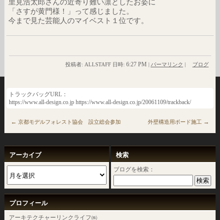
里見浩太郎さんの近寄り難い凛としたお姿に
「さすが黄門様！」って感じました。
今まで見た芸能人のマイベスト１位です。
6:27 PM
投稿者: ALLSTAFF 日時:
|
パーマリンク
|
ブログ
トラックバッグURL：
https://www.all-design.co.jp https://www.all-design.co.jp/20061109/trackback/
←
→
京都モデルフォレスト協会 設立総会参加
外壁構造用ボード施工
アーカイブ
検索
ブログを検索：
プロフィール
アーキテクチャーリンクライフ㈱