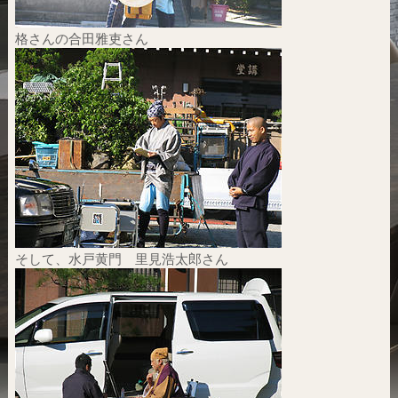
格さんの合田雅吏さん
そして、水戸黄門 里見浩太郎さん