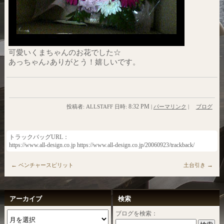
可愛いくまちゃんのお花でした☆
あっちゃん♪ありがとう！嬉しいです。
8:32 PM
投稿者: ALLSTAFF 日時:
|
パーマリンク
|
ブログ
トラックバッグURL：
https://www.all-design.co.jp https://www.all-design.co.jp/20060923/trackback/
←
→
ベンチャースピリット
土台引き
アーカイブ
検索
ブログを検索：