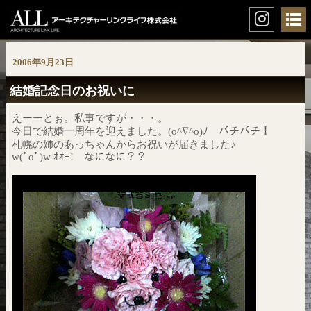
2006年9月23日
結婚記念日のお祝いに
えーーとぉ。私事ですが・・・。
今日で結婚一周年を迎えました。(o^∇^o)ﾉ パチパチ！
札幌の姉のあっちゃんからお祝いが届きました♪
w(ﾟoﾟ)w ｵｵｰ! なになに？？