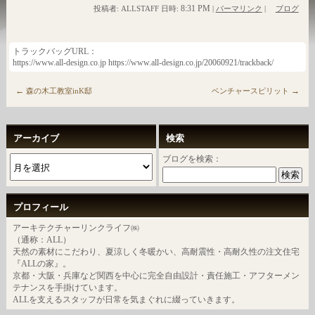
8:31 PM
投稿者: ALLSTAFF 日時:
|
パーマリンク
|
ブログ
トラックバッグURL：
https://www.all-design.co.jp https://www.all-design.co.jp/20060921/trackback/
←
→
森の木工教室inK邸
ベンチャースピリット
アーカイブ
検索
ブログを検索：
プロフィール
アーキテクチャーリンクライフ㈱
（通称：ALL）
天然の素材にこだわり、夏涼しく冬暖かい、高耐震性・高耐久性の注文住宅
『ALLの家』。
京都・大阪・兵庫など関西を中心に完全自由設計・責任施工・アフターメン
テナンスを手掛けています。
ALLを支えるスタッフが日常を気まぐれに綴っていきます。