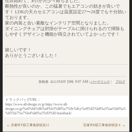
住み始めて、約1か月少々経ちました。
断熱性が良いのか、この猛暑でもエアコンの効きが良いで
す！ LDKの天カセエアコンは温度設定27〜28度でも十分効い
ております。
家の内装と合い素敵なインテリア空間となりました。
ダイニングチェアは肘掛がテーブルに掛けられるので掃除も
しやすくデザインと機能が両立されていてよかったです！
嬉しいです！
ありがとうございました！
9:07 AM
投稿者: ALLSTAFF 日時:
|
パーマリンク
|
ブログ
トラックバッグURL：
https://www.all-design.co.jp https://www.all-
design.co.jp/%e6%bb%8b%e8%b3%80%e7%9c%8cy%e9%82%b8%e5%ae%b6%e5
%85%b7%e7%b4%8d%e5%93%81/trackback/
←
→
京都市Y邸工事進捗状況12
宝塚市K邸工事進捗状況４